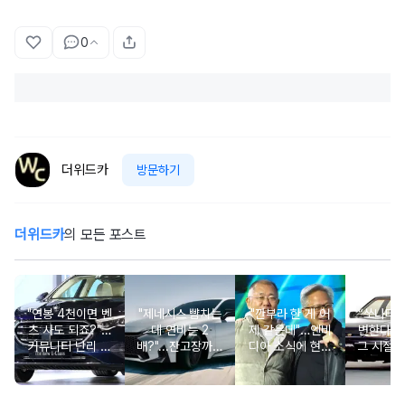
0
더위드카
방문하기
더위드카
의 모든 포스트
"연봉 4천이면 벤
"제네시스 뺨치는
"깐부라 한 게 어
“쏘나타
츠 사도 되죠?"…
데 연비는 2
제 같은데"…엔비
변한다고
커뮤니티 난리 난
배?"...잔고장까지
디아 소식에 현대
그 시절 
'현실적 수입차' 보
없는 신차에 '이럴
차 '초위기 상황'
고 소식에
니
수가'
오너들 