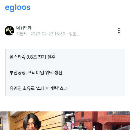
"이효리 남편도 선택한 車"… 300% 성장률 속 독주 모
델, '이 차'에 꽂힌 이유 있었다
더위드카
자동차
2026-02-27 16:59
읽음
...
폴스타4, 3.8초 전기 질주
부산공장, 프리미엄 위탁 생산
유명인 소유로 ‘스타 마케팅’ 효과