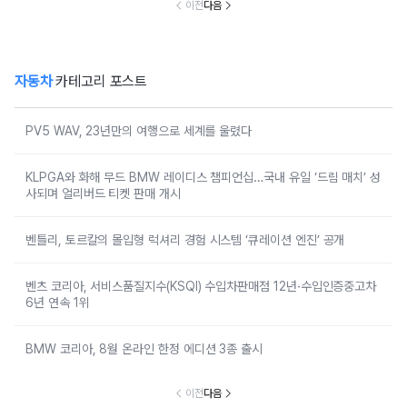
이전
다음
자동차
카테고리 포스트
PV5 WAV, 23년만의 여행으로 세계를 울렸다
KLPGA와 화해 무드 BMW 레이디스 챔피언십…국내 유일 ‘드림 매치’ 성
사되며 얼리버드 티켓 판매 개시
벤틀리, 토르칼의 몰입형 럭셔리 경험 시스템 ‘큐레이션 엔진’ 공개
벤츠 코리아, 서비스품질지수(KSQI) 수입차판매점 12년·수입인증중고차
6년 연속 1위
BMW 코리아, 8월 온라인 한정 에디션 3종 출시
이전
다음