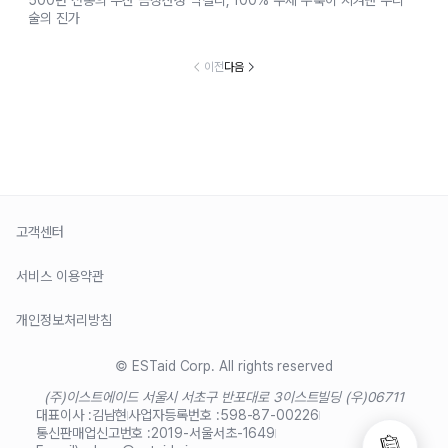
500년 전통의 부산 금정산성 막걸리, 100% 수제 누룩이 지켜낸 우리
술의 진가
이전
다음
고객센터
서비스 이용약관
개인정보처리방침
© ESTaid Corp. All rights reserved
(주)이스트에이드 서울시 서초구 반포대로 3
이스트빌딩 (우)06711
대표이사 :
김남현
사업자등록번호 :
598-87-00226
통신판매업신고번호 :
2019-서울서초-1649