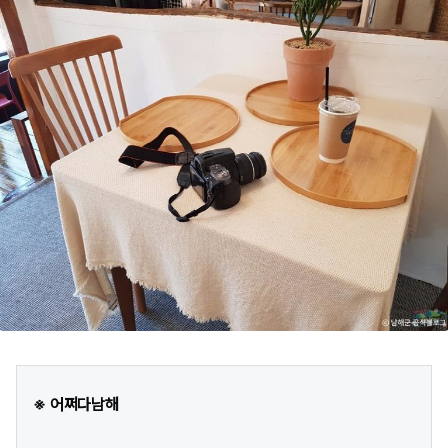
※ 어쩌다남해