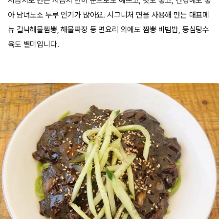
시금치로 만든 시금치 면이 눈으로도 예쁘고, 맛도 좋고, 건강에도 좋
아 남녀노소 두루 인기가 많아요. 시그니처 면을 사용해 만든 대표메
뉴 갈낙해물짬뽕, 해물짜장 등 면요리 외에도 짬뽕 비빔밥, 등심탕수
육도 별미입니다.