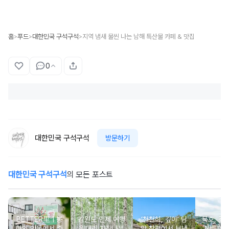
홈
푸드
대한민국 구석구석
지역 냄새 물씬 나는 남해 특산물 카페 & 맛집
>
>
>
0
대한민국 구석구석
방문하기
대한민국 구석구석
의 모든 포스트
BETTER里ㅣ봉
강원도 인제 여행
‘천천히, 깊이’ 담
묵호, 걸
화와 안동에서 즐
원대리 자작나무
양 창평에서 보낸
기는 항