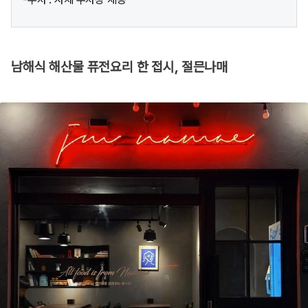
남해식 해산물 퓨전요리 한 접시, 절믄나매