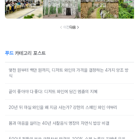
기는 미식여행
숲 주변 가볼만한
1박 2일
여
곳 추천 :: 인제 자
작나무 숲, 자작나
무숲의투데이, 박
인환문학관, 책방
이전
다음
나무야
푸드
카테고리 포스트
몇천 원부터 백만 원까지, 디저트 와인의 가격을 결정하는 4가지 양조 방
식
끝이 좋아야 다 좋다: 디저트 와인에 담긴 멈춤의 지혜
20년 뒤 마실 와인을 왜 지금 사는가? 강헌의 스페인 와인 야부리
몸과 마음을 살리는 40년 사찰음식 명장의 자연식 밥상 비결