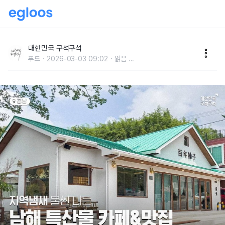
지역 냄새 물씬 나는 남해 특산물 카페 & 맛집
대한민국 구석구석
푸드
2026-03-03 09:02
읽음
...