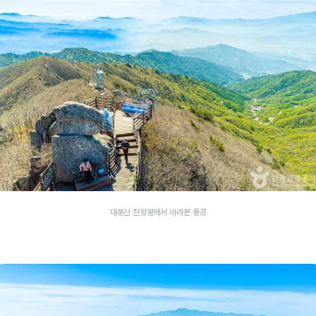
대봉산 천왕봉에서 바라본 풍경