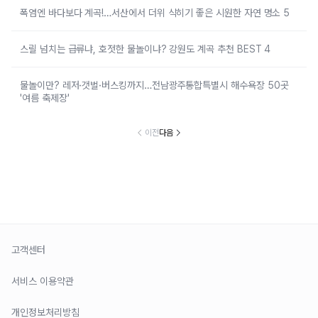
폭염엔 바다보다 계곡!…서산에서 더위 식히기 좋은 시원한 자연 명소 5
스릴 넘치는 급류냐, 호젓한 물놀이냐? 강원도 계곡 추천 BEST 4
물놀이만? 레저·갯벌·버스킹까지…전남광주통합특별시 해수욕장 50곳
'여름 축제장'
이전
다음
고객센터
서비스 이용약관
개인정보처리방침