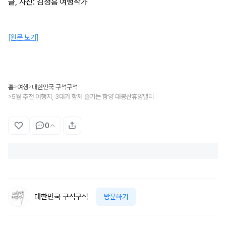
글, 사진: 김정흠 여행작가
[원문 보기]
홈
여행
대한민국 구석구석
>
>
5월 추천 여행지, 3대가 함께 즐기는 함양 대봉산휴양밸리
>
0
대한민국 구석구석
방문하기