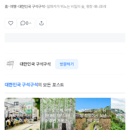
홈
여행
대한민국 구석구석
알파카가 뛰노는 비밀의 숲, 평창 애니포레
>
>
>
0
대한민국 구석구석
방문하기
대한민국 구석구석
의 모든 포스트
BETTER里ㅣ봉
강원도 인제 여행
‘천천히, 깊이’ 담
묵호, 걸
화와 안동에서 즐
원대리 자작나무
양 창평에서 보낸
기는 항
기는 미식여행
숲 주변 가볼만한
1박 2일
여
곳 추천 :: 인제 자