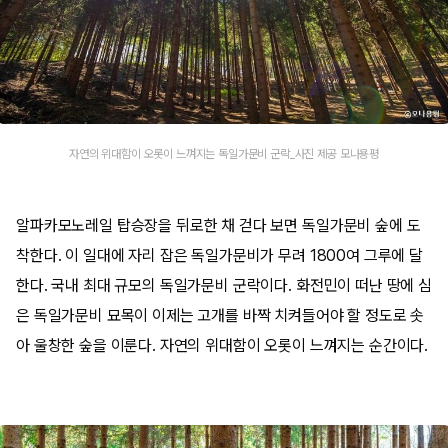
자연의 위대함이 오롯이 느껴지는 독일가문비 군락_사진 제공 모나용평
알파카모노레일 탑승장을 뒤로한 채 걷다 보면 독일가문비 숲에 도
착한다. 이 일대에 자리 잡은 독일가문비가 무려 1800여 그루에 달
한다. 국내 최대 규모의 독일가문비 군락이다. 화전민이 떠난 땅에 심
은 독일가문비 묘목이 이제는 고개를 바짝 치켜들어야 할 정도로 솟
아 울창한 숲을 이룬다. 자연의 위대함이 오롯이 느껴지는 순간이다.