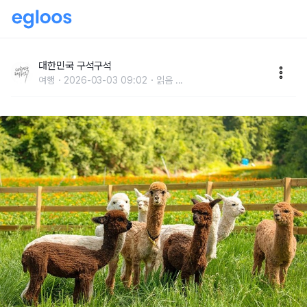
알파카가 뛰노는 비밀의 숲, 평창 애니포레
대한민국 구석구석
여행
2026-03-03 09:02
읽음
...