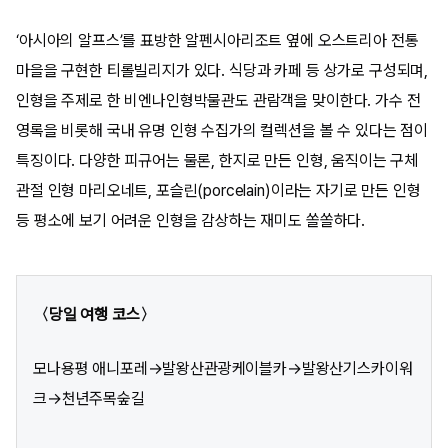
‘아시아의 알프스’를 표방한 알펜시아리조트 옆에 오스트리아 전통
마을을 구현한 티롤빌리지가 있다. 식당과 카페 등 상가로 구성되며,
인형을 주제로 한 비엔나인형박물관도 관람객을 맞이한다. 가수 전
영록을 비롯해 국내 유명 인형 수집가의 컬렉션을 볼 수 있다는 점이
특징이다. 다양한 피규어는 물론, 한지로 만든 인형, 움직이는 구체
관절 인형 마리오네트, 포슬린(porcelain)이라는 자기로 만든 인형
등 평소에 보기 어려운 인형을 감상하는 재미도 쏠쏠하다.
〈당일 여행 코스〉
모나용평 애니포레→발왕산관광케이블카→발왕산기스카이워
크→천년주목숲길