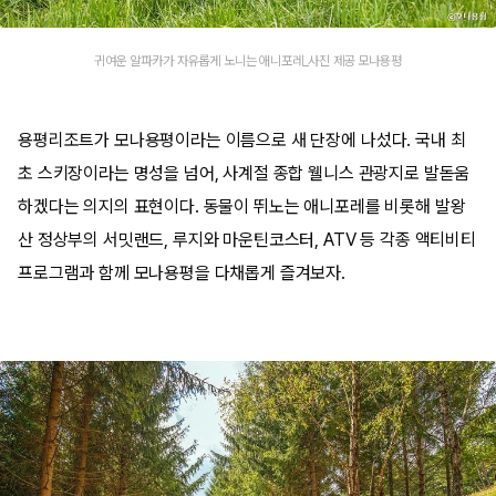
귀여운 알파카가 자유롭게 노니는 애니포레_사진 제공 모나용평
용평리조트가 모나용평이라는 이름으로 새 단장에 나섰다. 국내 최
초 스키장이라는 명성을 넘어, 사계절 종합 웰니스 관광지로 발돋움
하겠다는 의지의 표현이다. 동물이 뛰노는 애니포레를 비롯해 발왕
산 정상부의 서밋랜드, 루지와 마운틴코스터, ATV 등 각종 액티비티
프로그램과 함께 모나용평을 다채롭게 즐겨보자.​