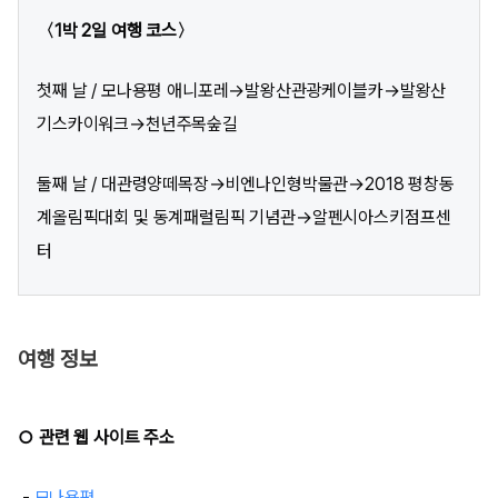
〈1박 2일 여행 코스〉
첫째 날 / 모나용평 애니포레→발왕산관광케이블카→발왕산
기스카이워크→천년주목숲길
둘째 날 / 대관령양떼목장→비엔나인형박물관→2018 평창동
계올림픽대회 및 동계패럴림픽 기념관→알펜시아스키점프센
터
여행 정보
○ 관련 웹 사이트 주소
-
모나용평