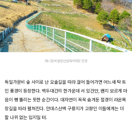
애니포레 발왕산알파카목장 전경
독일가문비 숲 사이로 난 오솔길을 따라 걸어 들어가면 어느새 탁 트
인 풍경이 등장한다. 백두대간의 한가운데 서 있건만, 왠지 모르게 마
음이 뻥 뚫리는 듯한 순간이다. 대자연이 꼭꼭 숨겨둔 절경이 라온목
장길을 따라 펼쳐진다. 안데스산맥 구릉지가 고향인 이들에게는 더
할 나위 없는 입지일 터.​