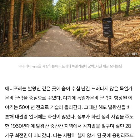
국내 최대 규모를 자랑하는 애니포레의 독일가문비 군락_사진 제공 모나용평
애니포레는 발왕산 깊은 곳에 숨어 수십 년간 드러나지 않은 독일가
문비 군락을 중심으로 꾸몄다. 여기에 독일가문비 군락이 형성된 이
야기는 50여 년 전으로 거슬러 올라간다. 그때만 해도 발왕산을 비
롯해 대관령 일대에는 화전이 많았다. 정부가 화전 정리 사업을 주도
한 1960년대에 발왕산 중산간 지역에서 감자밭을 일구며 살던 28
가구 화전민이 떠나갔다. 더는 사람이 살지 않게 된 곳에 용평리조트