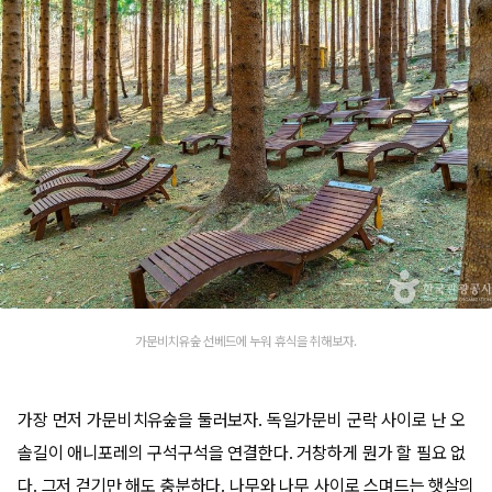
가문비치유숲 선베드에 누워 휴식을 취해보자.
가장 먼저 가문비치유숲을 둘러보자. 독일가문비 군락 사이로 난 오
솔길이 애니포레의 구석구석을 연결한다. 거창하게 뭔가 할 필요 없
다. 그저 걷기만 해도 충분하다. 나무와 나무 사이로 스며드는 햇살의