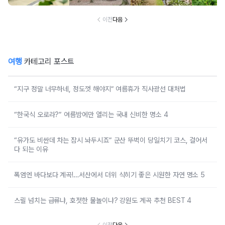
작나무 숲, 자작나
무숲의투데이, 박
인환문학관, 책방
이전
다음
나무야
여행
카테고리 포스트
“지구 정말 너무하네, 정도껏 해야지” 여름휴가 직사광선 대처법
“한국식 오로라?” 여름밤에만 열리는 국내 신비한 명소 4
“유가도 비싼데 차는 잠시 놔두시죠” 군산 뚜벅이 당일치기 코스, 걸어서
다 되는 이유
폭염엔 바다보다 계곡!…서산에서 더위 식히기 좋은 시원한 자연 명소 5
스릴 넘치는 급류냐, 호젓한 물놀이냐? 강원도 계곡 추천 BEST 4
이전
다음