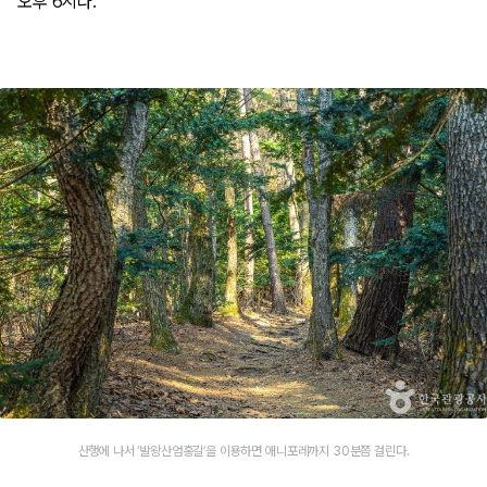
오후 6시다.
산행에 나서 ‘발왕산엄홍길’을 이용하면 애니포레까지 30분쯤 걸린다.