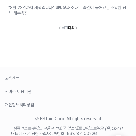
"8월 23일까지 개장입니다" 캠핑장과 소나무 숲길이 붙어있는 조용한 남
해 해수욕장
이전
다음
고객센터
서비스 이용약관
개인정보처리방침
© ESTaid Corp. All rights reserved
(주)이스트에이드 서울시 서초구 반포대로 3
이스트빌딩 (우)06711
대표이사 :
김남현
사업자등록번호 :
598-87-00226