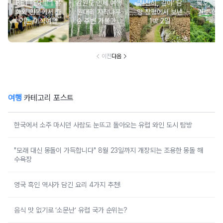
BETTER里ㅣ봉
강원도 인제 여행
‘천천히, 깊이’ 담
묵호, 걸
화와 안동에서 즐
원대리 자작나무
양 창평에서 보낸
기는 항
기는 미식여행
숲 주변 가볼만한
1박 2일
여
곳 추천 :: 인제 자
작나무 숲, 자작나
무숲의투데이, 박
인환문학관, 책방
이전
다음
나무야
여행
카테고리 포스트
한국에서 소주 마시던 사람도 눈뜨고 돌아오는 유럽 와인 도시 탐방
"모래 대신 몽돌이 가득합니다" 8월 23일까지 개장되는 조용한 몽돌 해
수욕장
영국 흑인 역사가 담긴 요리 4가지 추천!
음식 맛 없기로 ‘소문난’ 유럽 국가 순위는?