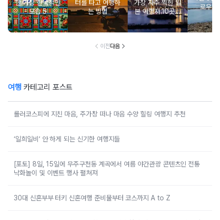
한 가장 한국적인
터를 타고 여행하
가장 자주 찍힌 일
로우아
모습 5
는 방법
본 여행지 10곳은
어디?
이전
다음
여행
카테고리 포스트
롤러코스피에 지친 마음, 주가창 떠나 마음 수양 힐링 여행지 추천
‘일희일비’ 안 하게 되는 신기한 여행지들
[포토] 8일, 15일에 무주구천동 계곡에서 여름 야간관광 콘텐츠인 전통
낙화놀이 및 이벤트 행사 펼쳐져
30대 신혼부부 터키 신혼여행 준비물부터 코스까지 A to Z