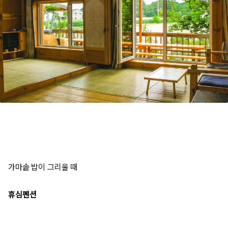
가마솥 밥이 그리울 때
휴심펜션