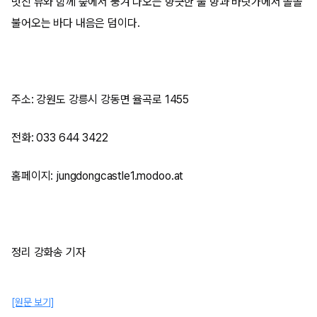
멋진 뷰와 함께 숲에서 풍겨 나오는 향긋한 풀 향과 바닷가에서 솔솔
불어오는 바다 내음은 덤이다.
주소: 강원도 강릉시 강동면 율곡로 1455
전화: 033 644 3422
홈페이지: jungdongcastle1.modoo.at
정리 강화송 기자
[원문 보기]