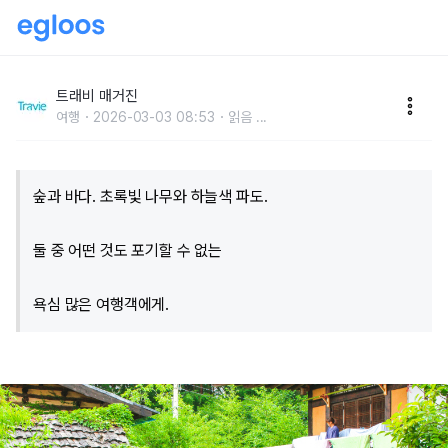
초록 숲과 파란 바다가 기다리는 곳, 강릉 숙소 5
트래비 매거진
여행
2026-03-03 08:53
읽음
...
숲과 바다. 초록빛 나무와 하늘색 파도.
둘 중 어떤 것도 포기할 수 없는
욕심 많은 여행객에게.