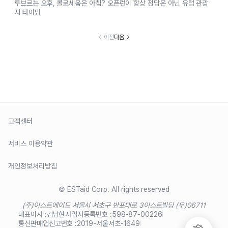
루브르는 오후, 콜로세움은 아침? 오픈런이 항상 정답은 아닌 유럽 관광
지 타이밍
이전
다음
고객센터
서비스 이용약관
개인정보처리방침
© ESTaid Corp. All rights reserved
(주)이스트에이드 서울시 서초구 반포대로 3
이스트빌딩 (우)06711
대표이사 :
김남현
사업자등록번호 :
598-87-00226
통신판매업신고번호 :
2019-서울서초-1649