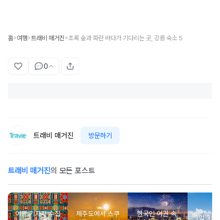
홈
여행
트래비 매거진
초록 숲과 파란 바다가 기다리는 곳, 강릉 숙소 5
>
>
>
0
트래비 매거진
방문하기
트래비 매거진
의 모든 포스트
여행 기자가 수집
제주도에서 스쿠
한국인 여권 속,
‘1일 3섬’