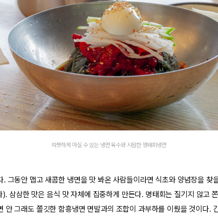
따뜻하게 마실 수 있는 냉면 육수와 시원한 명태회냉면
. 그동안 맵고 새콤한 냉면을 맛 봐온 사람들이라면 식초와 양념장을 
다). 삼삼한 맛은 음식 맛 자체에 집중하게 만든다. 명태회는 질기지 않고 
 안 그래도 쫄깃한 함흥냉면 면발과의 조합이 과부하를 이뤘을 것이다. 간