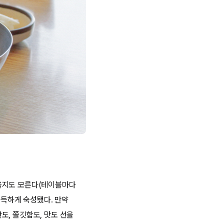
찾을지도 모른다(테이블마다
쫀득하게 숙성됐다. 만약
도, 쫄깃함도, 맛도 선을