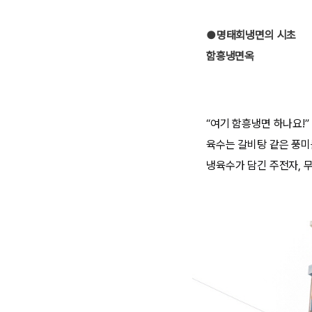
●명태회냉면의 시초
함흥냉면옥
“여기 함흥냉면 하나요!
육수는 갈비탕 같은 풍미
냉육수가 담긴 주전자, 