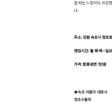
잘 타는 느낌이다. 뜨끈한
나.
주소: 강원 속초시 청초
영업시간: 월·화·목~일요일
가격: 함흥냉면 1만원
●속초 여름의 대명사
청초수물회