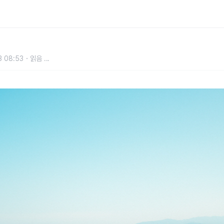
3 08:53
읽음
...