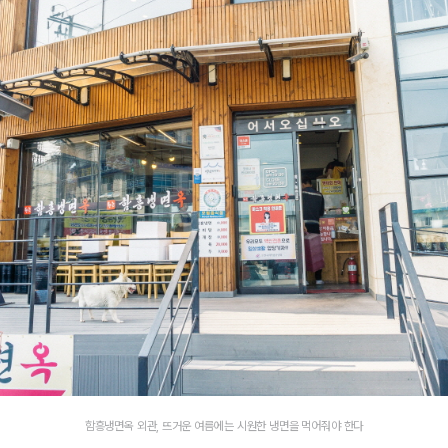
함흥냉면옥 외관, 뜨거운 여름에는 시원한 냉면을 먹어줘야 한다