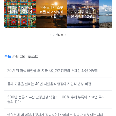
여행 기자가 수집
제주도에서 스쿠
한국인 여권 속,
‘1일 3섬’
한 가장 한국적인
터를 타고 여행하
가장 자주 찍힌 일
로우아
모습 5
는 방법
본 여행지 10곳은
어디?
이전
다음
푸드
카테고리 포스트
20년 뒤 마실 와인을 왜 지금 사는가? 강헌의 스페인 와인 야부리
몸과 마음을 살리는 40년 사찰음식 명장의 자연식 밥상 비결
500년 전통의 부산 금정산성 막걸리, 100% 수제 누룩이 지켜낸 우리
술의 진가
맛없는데 왜 이렇게 장사가 잘되지? | 요리하는 식당만 바보되는 시대