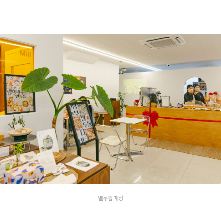
열두톨 매장