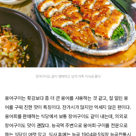
장어구이도 같이 판매하고 있어 가족 식사로 좋다
웅어구이는 횟감보다 좀 더 큰 웅어를 사용하는 것 같고, 잘 말린 웅
어를 구워 진한 맛이 특징이다. 잔가시가 많지만 억세지 않은 편이다.
웅어회를 판매하는 식당에서 보통 장어구이도 같이 내는데, 의외로
장어구이도 맛이 괜찮다. 능곡역 주변으로 웅어회·구이를 전문으로
하는 식당이 여럿 있고, 식사 후에는 능곡 1904와 5일장 능곡전통시