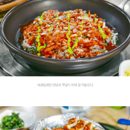
매콤달콤한 양념과 깻잎이 회와 잘 어울린다