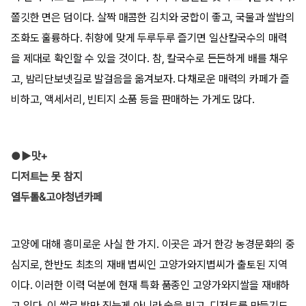
쫄깃한 면은 덤이다. 살짝 매콤한 김치와 궁합이 좋고, 국물과 쌀밥의
조화도 훌륭하다. 취향에 맞게 두루두루 즐기면 일산칼국수의 매력
을 제대로 확인할 수 있을 것이다. 참, 칼국수로 든든하게 배를 채우
고, 밤리단보넷길로 발걸음을 옮겨보자. 다채로운 매력의 카페가 즐
비하고, 액세서리, 빈티지 소품 등을 판매하는 가게도 많다.
●▶맛+
디저트는 못 참지
열두톨&고야청년카페
고양에 대해 흥미로운 사실 한 가지. 이곳은 과거 한강 농경문화의 중
심지로, 한반도 최초의 재배 볍씨인 고양가와지볍씨가 출토된 지역
이다. 이러한 이력 덕분에 현재 특화 품종인 고양가와지쌀을 재배하
고 있다. 이 쌀로 밥만 짓는게 아니라 술을 빚고, 디저트를 만들기도