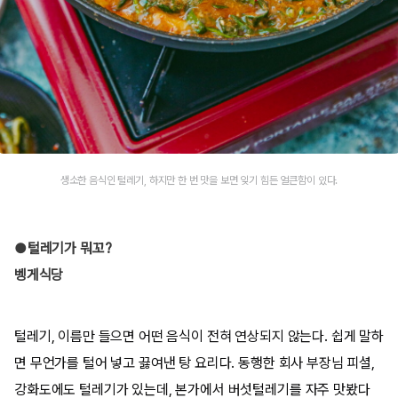
생소한 음식인 털레기, 하지만 한 번 맛을 보면 잊기 힘든 얼큰함이 있다.
●털레기가 뭐꼬?
벵게식당
털레기, 이름만 들으면 어떤 음식이 전혀 연상되지 않는다. 쉽게 말하
면 무언가를 털어 넣고 끓여낸 탕 요리다. 동행한 회사 부장님 피셜,
강화도에도 털레기가 있는데, 본가에서 버섯털레기를 자주 맛봤다