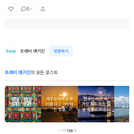
0
트래비 매거진
방문하기
트래비 매거진
의 모든 포스트
여행 기자가 수집
제주도에서 스쿠
한국인 여권 속,
‘1일 3섬’
한 가장 한국적인
터를 타고 여행하
가장 자주 찍힌 일
로우아
모습 5
는 방법
본 여행지 10곳은
어디?
이전
다음