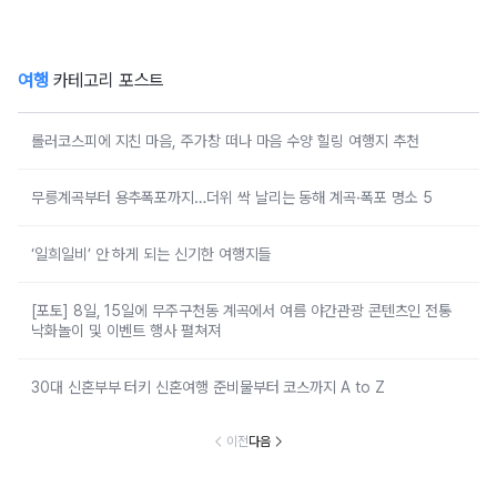
여행
카테고리 포스트
롤러코스피에 지친 마음, 주가창 떠나 마음 수양 힐링 여행지 추천
무릉계곡부터 용추폭포까지…더위 싹 날리는 동해 계곡·폭포 명소 5
‘일희일비’ 안 하게 되는 신기한 여행지들
[포토] 8일, 15일에 무주구천동 계곡에서 여름 야간관광 콘텐츠인 전통
낙화놀이 및 이벤트 행사 펼쳐져
30대 신혼부부 터키 신혼여행 준비물부터 코스까지 A to Z
이전
다음