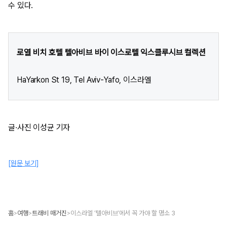
수 있다.
로열 비치 호텔 텔아비브 바이 이스로텔 익스클루시브 컬렉션
HaYarkon St 19, Tel Aviv-Yafo, 이스라엘
글·사진 이성균 기자​
[원문 보기]
홈
여행
트래비 매거진
이스라엘 ‘텔아비브’에서 꼭 가야 할 명소 3
>
>
>