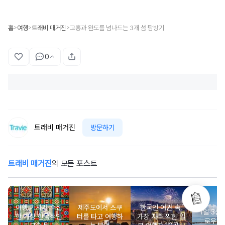
홈
여행
트래비 매거진
고흥과 완도를 넘나드는 3개 섬 탐방기
>
>
>
0
트래비 매거진
방문하기
트래비 매거진
의 모든 포스트
여행 기자가 수집
제주도에서 스쿠
한국인 여권 속,
‘1일 3섬’
한 가장 한국적인
터를 타고 여행하
가장 자주 찍힌 일
로우아