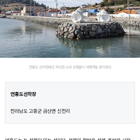
연홍도 선착장에선 커다란 소라 조형물이 여행객을 맞이한다
연홍도선착장
전라남도 고흥군 금산면 신전리