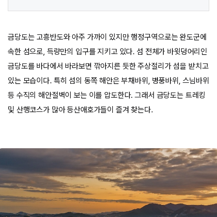
금당도는 고흥반도와 아주 가까이 있지만 행정구역으로는 완도군에
속한 섬으로, 득량만의 입구를 지키고 있다. 섬 전체가 바윗덩어리인
금당도를 바다에서 바라보면 깎아지른 듯한 주상절리가 섬을 받치고
있는 모습이다. 특히 섬의 동쪽 해안은 부채바위, 병풍바위, 스님바위
등 수직의 해안절벽이 보는 이를 압도한다. 그래서 금당도는 트레킹
및 산행코스가 많아 등산애호가들이 즐겨 찾는다.