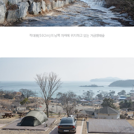
적대봉(592m)의 남쪽 자락에 위치하고 있는 거금생태숲