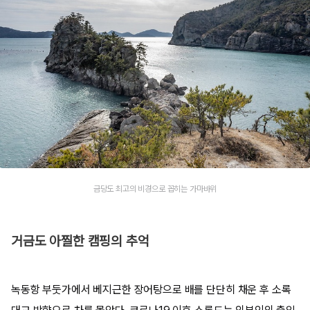
금당도 최고의 비경으로 꼽히는 가마바위
거금도 아찔한 캠핑의 추억
녹동항 부둣가에서 베지근한 장어탕으로 배를 단단히 채운 후 소록