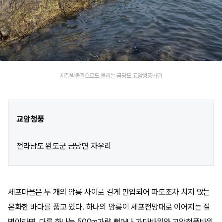
지질박물관으로도 불리는 금당도 교암청풍바위
교암청풍
전라남도 완도군 금당면 차우리
세포마을은 두 개의 암릉 사이로 길게 만입되어 파도조차 치지 않는
온화한 바다를 품고 있다. 하나의 암릉이 세포전망대로 이어지는 절
벽이라면, 다른 하나는 500m가량 뻗어나 가마바위와 교암청풍바위