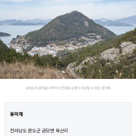
금당도의 끝마을 가학리의 전경을 오롯이 조망할 수 있는 동막재
동막재
전라남도 완도군 금당면 육산리