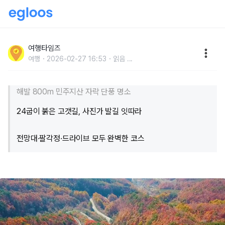
"단풍 절정기에는 차량이 3배나 많아져요" 가을 단풍 드
라이브 코스로 점점 알려지는 도마령
여행타임즈
여행
2026-02-27 16:53
읽음
...
해발 800m 민주지산 자락 단풍 명소
24굽이 붉은 고갯길, 사진가 발길 잇따라
전망대·팔각정·드라이브 모두 완벽한 코스