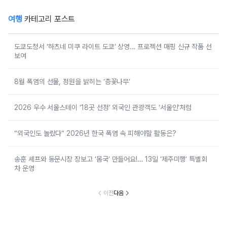
여행
카테고리 포스트
도쿄도청서 ‘하츠네 미쿠 라이트 도쿄’ 상영… 프로젝션 매핑 신규 작품 선
보여
8월 폭염의 선물, 정원을 밝히는 ‘층꽃나무’
2026 우수 서울스테이 ‘18곳 선정’ 외국인 관광객도 ‘서울인’처럼
“외국인도 놀랐다” 2026년 한국 폭염 속 피해야할 활동은?
송훈 셰프와 동문시장 장보고 ‘몸국’ 만들어요!… 13일 ‘제주미행’ 특별회
차 운영
이전
다음