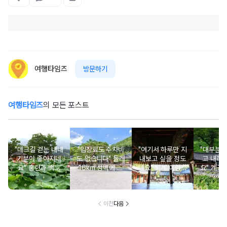
여행타임즈
방문하기
여행타임즈
의 모든 포스트
"데크길 걷는 내내
"입장료도 주차비
"여기서 하루만 지
"대부분 
기분이 좋아지네
도 없습니다" 둘레
내보고 싶을 정도
고 내려
요" 홍련과 백련
16km 성벽에 쌓
네요" 퇴계 이황이
요" 계곡
연꽃이 가득한 입
인 사찰과 여름 폭
직접 지어 더욱 유
는 입구에
장료 무료 여행지
포 명소
명해진 서당
이전
다음