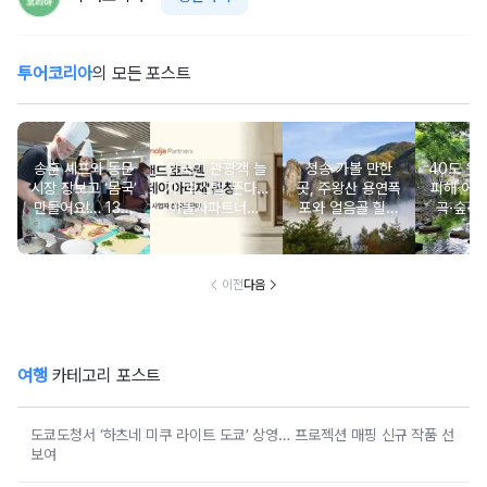
투어코리아
의 모든 포스트
송훈 셰프와 동문
외국인 관광객 늘
청송 가볼 만한
40도 웃
시장 장보고 ‘몸국’
자 ‘호스텔’ 뜬다…
곳, 주왕산 용연폭
피해 어
만들어요!… 13일
야놀자파트너스,
포와 얼음골 힐링
곡·숲·정
‘제주미행’ 특별회
‘스테이 아리재’ 4
코스
떠나는 
차 운영
곳 출점
여
이전
다음
여행
카테고리 포스트
도쿄도청서 ‘하츠네 미쿠 라이트 도쿄’ 상영… 프로젝션 매핑 신규 작품 선
보여