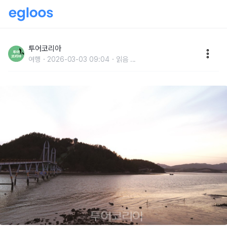
섬·바다 가로질러 쉼·낭만·스릴을 동시에 ‘가우도’
투어코리아
여행
2026-03-03 09:04
읽음
...