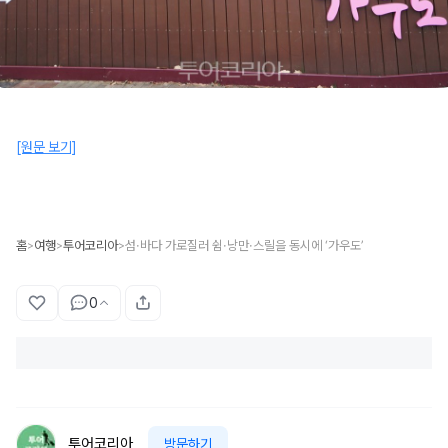
[원문 보기]
홈
여행
투어코리아
섬·바다 가로질러 쉼·낭만·스릴을 동시에 ‘가우도’
>
>
>
0
투어코리아
방문하기