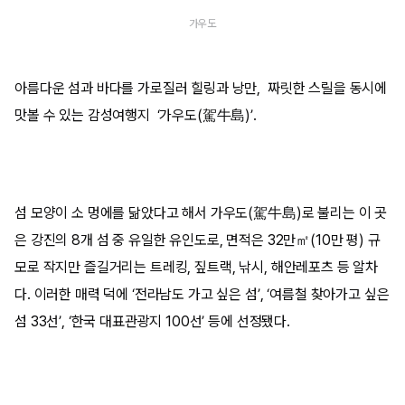
가우도
아름다운 섬과 바다를 가로질러 힐링과 낭만, 짜릿한 스릴을 동시에
맛볼 수 있는 감성여행지 ‘가우도(駕牛島)’.
섬 모양이 소 멍에를 닮았다고 해서 가우도(駕牛島)로 불리는 이 곳
은 강진의 8개 섬 중 유일한 유인도로, 면적은 32만㎡(10만 평) 규
모로 작지만 즐길거리는 트레킹, 짚트랙, 낚시, 해안레포츠 등 알차
다. 이러한 매력 덕에 ‘전라남도 가고 싶은 섬’, ‘여름철 찾아가고 싶은
섬 33선’, ‘한국 대표관광지 100선’ 등에 선정됐다.