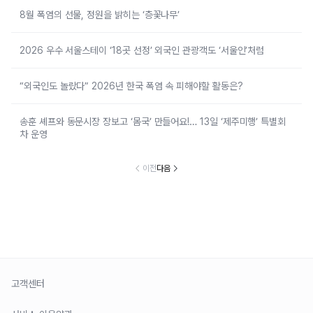
8월 폭염의 선물, 정원을 밝히는 ‘층꽃나무’
2026 우수 서울스테이 ‘18곳 선정’ 외국인 관광객도 ‘서울인’처럼
“외국인도 놀랐다” 2026년 한국 폭염 속 피해야할 활동은?
송훈 셰프와 동문시장 장보고 ‘몸국’ 만들어요!… 13일 ‘제주미행’ 특별회
차 운영
이전
다음
고객센터