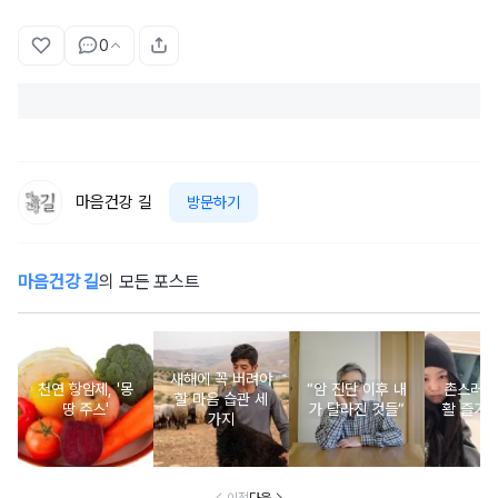
0
마음건강 길
방문하기
마음건강 길
의 모든 포스트
새해에 꼭 버려야
천연 항암제, '몽
“암 진단 이후 내
촌스러운
할 마음 습관 세
땅 주스'
가 달라진 것들”
활 즐기는
가지