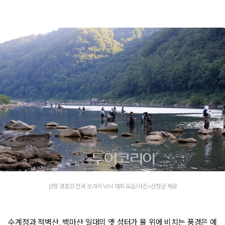
산청 경호강 전국 쏘가리 낚시 대회 모습/사진=산청군 제공
수계정과 적벽산, 백마산 일대의 옛 성터가 물 위에 비치는 풍경은 예