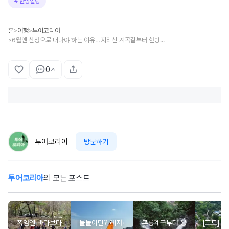
#
한방힐링
홈
여행
투어코리아
>
>
6월엔 산청으로 떠나야 하는 이유…지리산 계곡길부터 한방 웰니스까지
>
0
투어코리아
방문하기
투어코리아
의 모든 포스트
폭염엔 바다보다
물놀이만? 레저·
무릉계곡부터 용
[포토] 8일, 15일