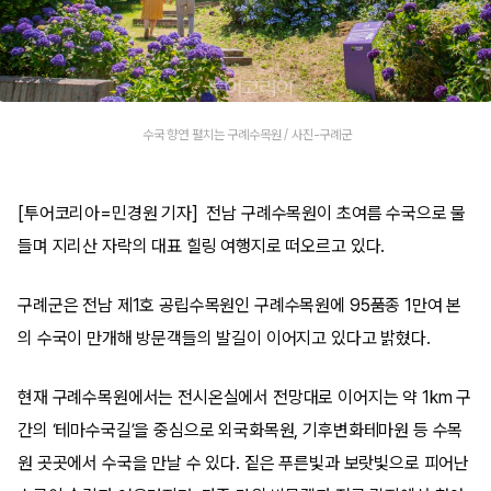
수국 향연 펼치는 구례수목원 / 사진-구례군
[투어코리아=민경원 기자] 전남 구례수목원이 초여름 수국으로 물
들며 지리산 자락의 대표 힐링 여행지로 떠오르고 있다.
구례군은 전남 제1호 공립수목원인 구례수목원에 95품종 1만여 본
의 수국이 만개해 방문객들의 발길이 이어지고 있다고 밝혔다.
현재 구례수목원에서는 전시온실에서 전망대로 이어지는 약 1km 구
간의 ‘테마수국길’을 중심으로 외국화목원, 기후변화테마원 등 수목
원 곳곳에서 수국을 만날 수 있다. 짙은 푸른빛과 보랏빛으로 피어난