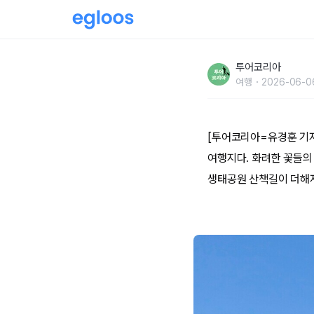
수국·장미·작약꽃·꽃양귀비...꽃과 호수 바람 
투어코리아
여행
2026-06-06
[투어코리아=유경훈 기자
여행지다. 화려한 꽃들의
생태공원 산책길이 더해져