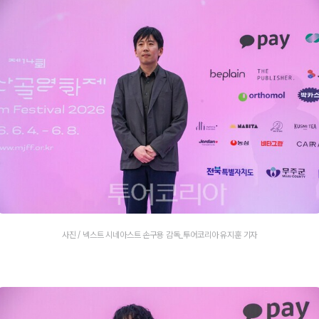
사진 / 넥스트 시네아스트 손구용 감독_투어코리아 유지훈 기자