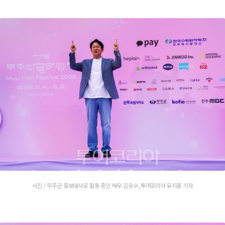
사진 / 무주군 홍보대사로 활동 중인 배우 김응수_투어코리아 유지훈 기자