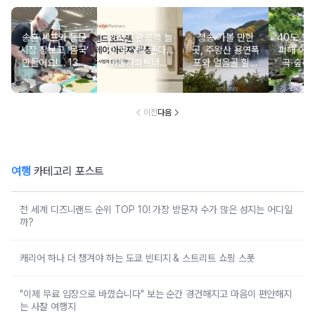
송훈 셰프와 동문
외국인 관광객 늘
청송 가볼 만한
40도 웃
시장 장보고 ‘몸국’
자 ‘호스텔’ 뜬다…
곳, 주왕산 용연폭
피해 어
만들어요!… 13일
야놀자파트너스,
포와 얼음골 힐링
곡·숲·정
‘제주미행’ 특별회
‘스테이 아리재’ 4
코스
떠나는 
차 운영
곳 출점
여
이전
다음
여행
카테고리 포스트
전 세계 디즈니랜드 순위 TOP 10! 가장 방문자 수가 많은 성지는 어디일
까?
캐리어 하나 더 챙겨야 하는 도쿄 빈티지 & 스트리트 쇼핑 스폿
"이제 무료 입장으로 바꼈습니다" 보는 순간 경건해지고 마음이 편안해지
는 사찰 여행지