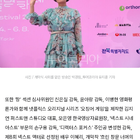
사진 / 개막식 사회를 맡은 방송인 박경림_투어코리아 유지훈 기자
또한 ‘창’ 섹션 심사위원인 신은실 감독, 윤아랑 감독, 이병현 영화평
론가와 함께 넷플릭스 오리지널 시리즈 ‘오징어 게임’을 제작한 김지
연 퍼스트맨 스튜디오 대표, 모은영 한국영상자료원장, ‘넥스트 시네
아스트’ 부문의 손구용 감독, ‘디렉터스 포커스’ 주인공 변성현 감독,
제8회 넥스트 액터로 선정된 배우 이혜리, 개막작 ‘흐린 창문 너머의