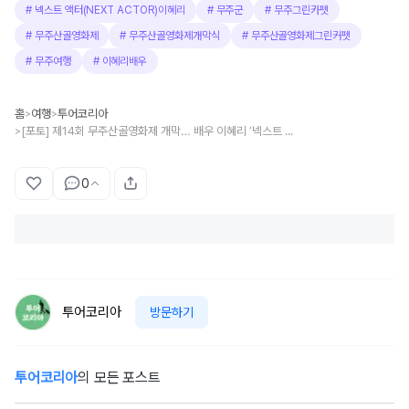
#
넥스트 액터(NEXT ACTOR)이혜리
#
무주군
#
무주그린카펫
#
무주산골영화제
#
무주산골영화제개막식
#
무주산골영화제그린커펫
#
무주여행
#
이혜리배우
홈
여행
투어코리아
>
>
[포토] 제14회 무주산골영화제 개막… 배우 이혜리 ‘넥스트 액터’ 선정, 특별 공연으로 화려한 출발
>
0
투어코리아
방문하기
투어코리아
의 모든 포스트