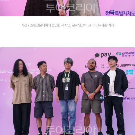
사진 / 흐린창문너머에 출연한 옥자연, 문혜인_투어코리아 유지훈 기자