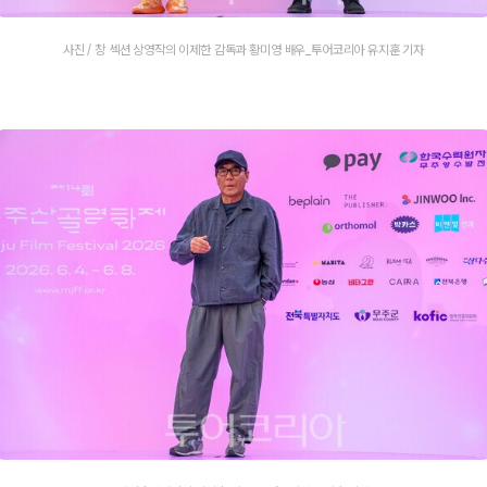
사진 / 창 섹션 상영작의 이제한 감독과 황미영 배우_투어코리아 유지훈 기자