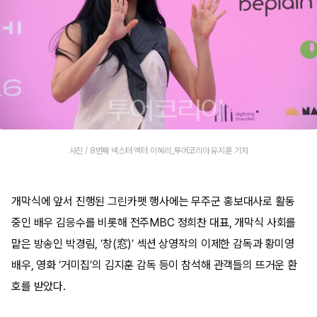
사진 / 8번째 넥스터 액터 이혜리_투어코리아 유지훈 기자
개막식에 앞서 진행된 그린카펫 행사에는 무주군 홍보대사로 활동
중인 배우 김응수를 비롯해 전주MBC 정희찬 대표, 개막식 사회를
맡은 방송인 박경림, ‘창(窓)’ 섹션 상영작의 이제한 감독과 황미영
배우, 영화 ‘거미집’의 김지훈 감독 등이 참석해 관객들의 뜨거운 환
호를 받았다.