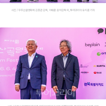
사진 / 무주산골영화제 김종관 감독, 이태훈 음악감독 외_투어코리아 유지훈 기자