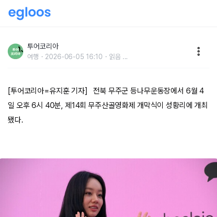
[포토] 제14회 무주산골영화제 개막… 배우 이혜리 ‘넥
스트 액터’ 선정, 특별 공연으로 화려한 출발
투어코리아
여행
2026-06-05 16:10
읽음
...
[투어코리아=유지훈 기자] 전북 무주군 등나무운동장에서 6월 4
일 오후 6시 40분, 제14회 무주산골영화제 개막식이 성황리에 개최
됐다.