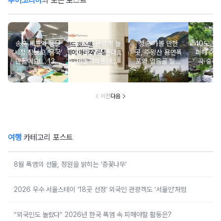
투어코리아
의 모든 포스트
송훈 셰프와 동문
외국인 관광객 늘
청송 가볼 만한
40도 웃
시장 장보고 ‘몸국’
자 ‘호스텔’ 뜬다…
곳, 주왕산 용연폭
피해 어
만들어요!… 13일
야놀자파트너스,
포와 얼음골 힐링
곡·숲·정
‘제주미행’ 특별회
‘스테이 아리재’ 4
코스
떠나는 
차 운영
곳 출점
여
이전
다음
여행
카테고리 포스트
8월 폭염의 선물, 정원을 밝히는 ‘층꽃나무’
2026 우수 서울스테이 ‘18곳 선정’ 외국인 관광객도 ‘서울인’처럼
“외국인도 놀랐다” 2026년 한국 폭염 속 피해야할 활동은?