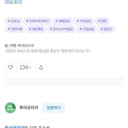
[원문 보기]
#
당포성
#
두루미테마파크
#
생태관광
#
역사탐방
#
연천
#
연천여행
#
재인폭포
#
전곡선사박물관
#
지질공원
#
한탄강
홈
여행
투어코리아
>
>
한탄강 유네스코 세계지질공원 중심지 '연천'에서 만나는 자연·역사·생태 코스
>
0
투어코리아
방문하기