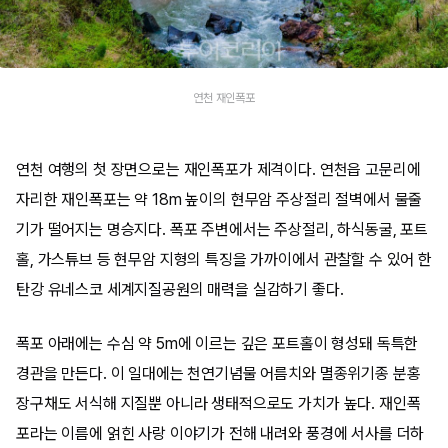
연천 재인폭포
연천 여행의 첫 장면으로는 재인폭포가 제격이다. 연천읍 고문리에
자리한 재인폭포는 약 18m 높이의 현무암 주상절리 절벽에서 물줄
기가 떨어지는 명승지다. 폭포 주변에서는 주상절리, 하식동굴, 포트
홀, 가스튜브 등 현무암 지형의 특징을 가까이에서 관찰할 수 있어 한
탄강 유네스코 세계지질공원의 매력을 실감하기 좋다.
폭포 아래에는 수심 약 5m에 이르는 깊은 포트홀이 형성돼 독특한
경관을 만든다. 이 일대에는 천연기념물 어름치와 멸종위기종 분홍
장구채도 서식해 지질뿐 아니라 생태적으로도 가치가 높다. 재인폭
포라는 이름에 얽힌 사랑 이야기가 전해 내려와 풍경에 서사를 더하