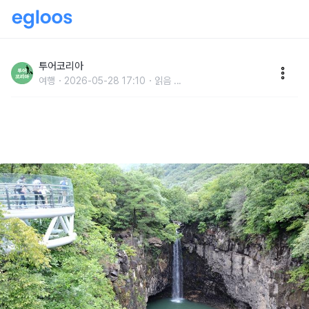
한탄강 유네스코 세계지질공원 중심지 '연천'에서 만나
는 자연·역사·생태 코스
투어코리아
여행
2026-05-28 17:10
읽음
...