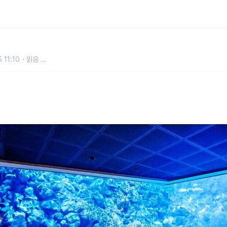
는 여행, 대만 핑둥 뜬다
 11:10
읽음
...