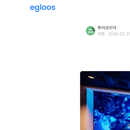
“상어 옆에서 잔다고?”…수족관에서 하룻밤 보내
투어코리아
여행
2026-03-25