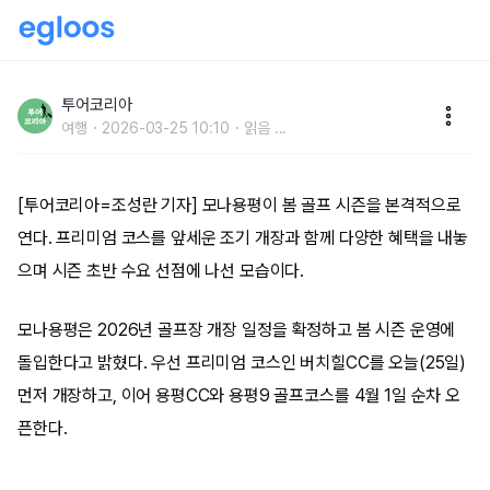
“봄 라운드 시작”…모나용평, 버치힐CC 25일 개장·혜택
확대
투어코리아
여행
2026-03-25 10:10
읽음
...
[투어코리아=조성란 기자] 모나용평이 봄 골프 시즌을 본격적으로
연다. 프리미엄 코스를 앞세운 조기 개장과 함께 다양한 혜택을 내놓
으며 시즌 초반 수요 선점에 나선 모습이다.
모나용평은 2026년 골프장 개장 일정을 확정하고 봄 시즌 운영에
돌입한다고 밝혔다. 우선 프리미엄 코스인 버치힐CC를 오늘(25일)
먼저 개장하고, 이어 용평CC와 용평9 골프코스를 4월 1일 순차 오
픈한다.