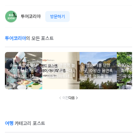
투어코리아
방문하기
투어코리아
의 모든 포스트
송훈 셰프와 동문
외국인 관광객 늘
청송 가볼 만한
40도 웃
시장 장보고 ‘몸국’
자 ‘호스텔’ 뜬다…
곳, 주왕산 용연폭
피해 어
만들어요!… 13일
야놀자파트너스,
포와 얼음골 힐링
곡·숲·정
‘제주미행’ 특별회
‘스테이 아리재’ 4
코스
떠나는 
차 운영
곳 출점
여
이전
다음
여행
카테고리 포스트