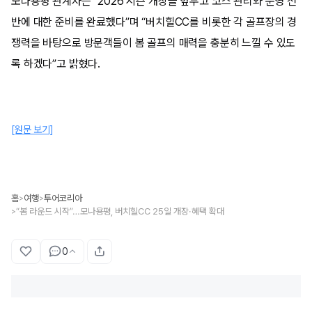
모나용평 관계자는 “2026 시즌 개장을 앞두고 코스 관리와 운영 전
반에 대한 준비를 완료했다”며 “버치힐CC를 비롯한 각 골프장의 경
쟁력을 바탕으로 방문객들이 봄 골프의 매력을 충분히 느낄 수 있도
록 하겠다”고 밝혔다.
[원문 보기]
홈
여행
투어코리아
>
>
“봄 라운드 시작”…모나용평, 버치힐CC 25일 개장·혜택 확대
>
0