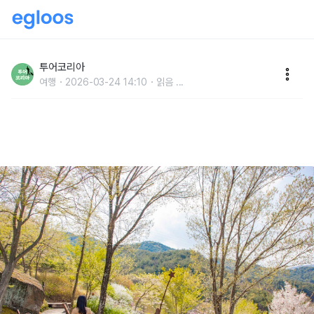
“지리산 품은 54ha 숲길”…구례수목원, ‘전국 10대 수
목원’ 이름 올렸다
투어코리아
여행
2026-03-24 14:10
읽음
...