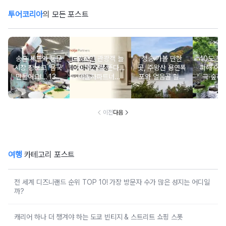
투어코리아
의 모든 포스트
송훈 셰프와 동문
외국인 관광객 늘
청송 가볼 만한
40도 웃
시장 장보고 ‘몸국’
자 ‘호스텔’ 뜬다…
곳, 주왕산 용연폭
피해 어
만들어요!… 13일
야놀자파트너스,
포와 얼음골 힐링
곡·숲·정
‘제주미행’ 특별회
‘스테이 아리재’ 4
코스
떠나는 
차 운영
곳 출점
여
이전
다음
여행
카테고리 포스트
전 세계 디즈니랜드 순위 TOP 10! 가장 방문자 수가 많은 성지는 어디일
까?
캐리어 하나 더 챙겨야 하는 도쿄 빈티지 & 스트리트 쇼핑 스폿