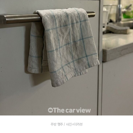
주방 행주 / 사진=더카뷰