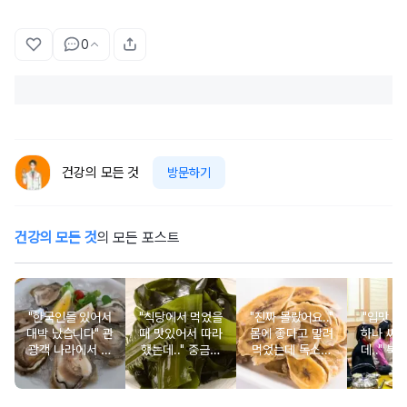
0
건강의 모든 것
방문하기
건강의 모든 것
의 모든 포스트
"한국인들 있어서
"식당에서 먹었을
"진짜 몰랐어요.."
"입맛 없
대박 났습니다" 관
때 맛있어서 따라
몸에 좋다고 말려
하나 싸
광객 나라에서 남
했는데.." 중금속
먹었는데 독소를
데.." 북
녀노소 보양식처
싹 다 빠질 줄 몰
먹고 있었던 의외
외로 안 
럼 먹는 음식
랐어요
의 음식
건