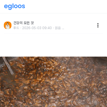
한국에선 "천 원짜리 단백질 보양식인데" 독일에선 경악
한 음식
건강의 모든 것
푸드
2026-05-03 09:40
읽음
...