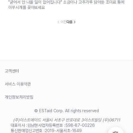
"굳어서 안 나올 일이 없어집니다" 소금이나 고추가루 담아둔 조미료 통에
이쑤시개를 꽂아보세요
이전
다음
고객센터
서비스 이용약관
개인정보처리방침
© ESTaid Corp. All rights reserved
(주)이스트에이드 서울시 서초구 반포대로 3
이스트빌딩 (우)06711
대표이사 :
김남현
사업자등록번호 :
598-87-00226
통신판매업신고번호 :
2019-서울서초-1649