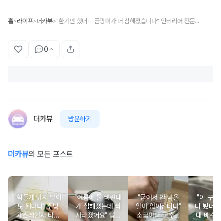
홈
라이프
더카뷰
"환기만 했더니 곰팡이가 더 심해졌습니다" 인테리어 전문가가 습기 점검할 때 가장 먼저 들여다보는 집 안 의외의 장소
>
>
>
0
더카뷰
방문하기
더카뷰
의 모든 포스트
"힘들게 닦지 않아
"여름에 물 비린내
"굳어서 안 나올
"이 구멍
도 됩니다" 주방
가 심해졌는데 싹
일이 없어집니다"
나 봤더니.
가스레인지 타일
사라졌어요" 텀블
소금이나 고추가
대 배수