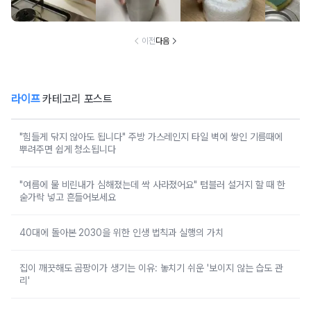
벽에 쌓인 기름때
러 설거지 할 때
루 담아둔 조미료
도 냄새
에 뿌려주면 쉽게
한 숟가락 넣고 흔
통에 이쑤시개를
넘침 방
청소됩니다
들어보세요
꽂아보세요
보
이전
다음
라이프
카테고리 포스트
"힘들게 닦지 않아도 됩니다" 주방 가스레인지 타일 벽에 쌓인 기름때에
뿌려주면 쉽게 청소됩니다
"여름에 물 비린내가 심해졌는데 싹 사라졌어요" 텀블러 설거지 할 때 한
숟가락 넣고 흔들어보세요
40대에 돌아본 2030을 위한 인생 법칙과 실행의 가치
집이 깨끗해도 곰팡이가 생기는 이유: 놓치기 쉬운 '보이지 않는 습도 관
리'