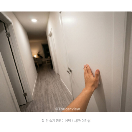
집 안 습기 곰팡이 예방 / 사진=더카뷰