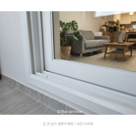
집 안 습기 곰팡이 예방 / 사진=더카뷰