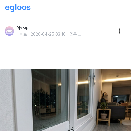
"환기만 했더니 곰팡이가 더 심해졌습니다" 인테리어 전
문가가 습기 점검할 때 가장 먼저 들여다보는 집 안 의외
더카뷰
라이프
2026-04-25 03:10
읽음
...
의 장소