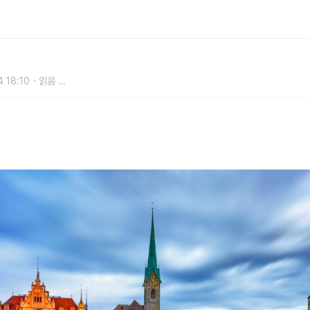
천
 18:10
읽음
...