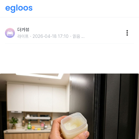
"냉기 손실을 줄여 전기 요금 절약도 됩니다" 오래된 냉
장고에 바세린을 발라보세요...효과가 상당합니다
더카뷰
라이프
2026-04-18 17:10
읽음
...