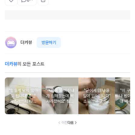
0
더카뷰
방문하기
더카뷰
의 모든 포스트
"힘들게 닦지 않아
"여름에 물 비린내
"굳어서 안 나올
"이 구멍
도 됩니다" 주방
가 심해졌는데 싹
일이 없어집니다"
나 봤더니.
가스레인지 타일
사라졌어요" 텀블
소금이나 고추가
대 배수
벽에 쌓인 기름때
러 설거지 할 때
루 담아둔 조미료
도 냄새
에 뿌려주면 쉽게
한 숟가락 넣고 흔
통에 이쑤시개를
넘침 방
청소됩니다
들어보세요
꽂아보세요
보
이전
다음