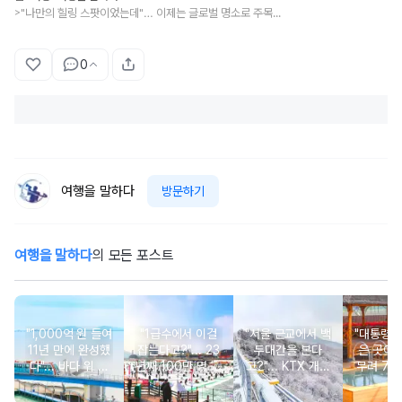
"나만의 힐링 스팟이었는데"… 이제는 글로벌 명소로 주목받는 관광지
>
0
여행을 말하다
방문하기
여행을 말하다
의 모든 포스트
"1,000억 원 들여
"1급수에서 이걸
"서울 근교에서 백
"대통령이
11년 만에 완성했
잡는다고?"... 23
두대간을 본다
은 곳이라고
다"... 바다 위 달
년째 100만 명 이
고?"... KTX 개통
무려 7천
리는 6.1km 모노
상 몰리는 겨울 축
1시간대로 가는 설
의 동양 
레일
제
경 명소
온