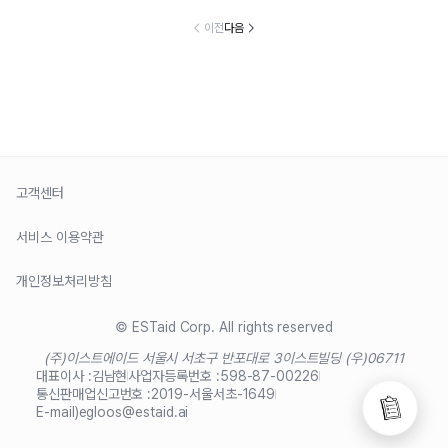
이전
다음
고객센터
서비스 이용약관
개인정보처리방침
© ESTaid Corp. All rights reserved
(주)이스트에이드 서울시 서초구 반포대로 3
이스트빌딩 (우)06711
대표이사 :
김남현
사업자등록번호 :
598-87-00226
통신판매업신고번호 :
2019-서울서초-1649
E-mail)
egloos@estaid.ai