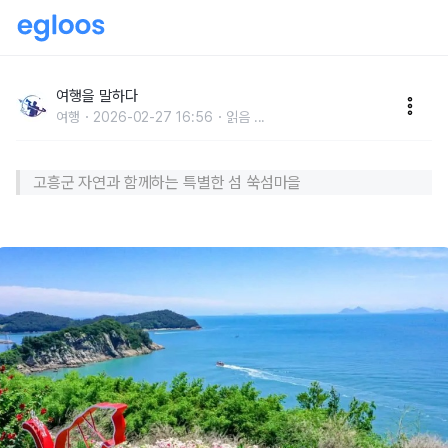
"나만의 힐링 스팟이었는데"… 이제는 글로벌 명소로 주
목받는 관광지
여행을 말하다
여행
2026-02-27 16:56
읽음
...
고흥군 자연과 함께하는 특별한 섬 쑥섬마을