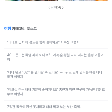
이전
다음
여행
카테고리 포스트
“다대포 근처 이 정도는 함께 돌아봐요” 서부산 여행지
40도 웃도는 폭염 피해 어디로?…계곡·숲·정원 따라 떠나는 음성 여름여
행
"바다 위로 102m를 걸어갈 수 있어요" 무더위도 잊게 만드는 여름 바다
풍경 여행지
"데크길 걷는 내내 기분이 좋아지네요" 홍련과 백련 연꽃이 가득한 입장료
무료 여행지
7일간 폭염에 정신 못차리고 내내 먹고 노는 부산 축제!