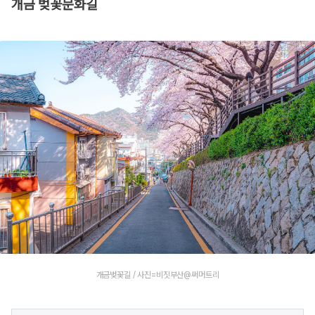
개금 벚꽃문화길
개금벚꽃길 / 사진=비짓부산@써머트리