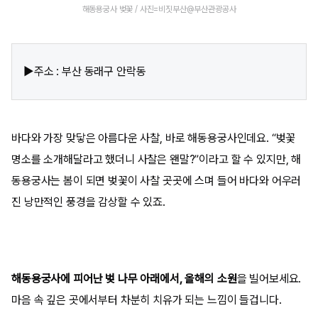
해동용궁사 벚꽃 / 사진=비짓부산@부산관광공사
▶주소 : 부산 동래구 안락동
바다와 가장 맞닿은 아름다운 사찰, 바로 해동용궁사인데요. “벚꽃
명소를 소개해달라고 했더니 사찰은 왠말?”이라고 할 수 있지만, 해
동용궁사는 봄이 되면 벚꽃이 사찰 곳곳에 스며 들어 바다와 어우러
진 낭만적인 풍경을 감상할 수 있죠.
해동용궁사에 피어난 벚 나무 아래에서, 올해의 소원
을 빌어보세요.
마음 속 깊은 곳에서부터 차분히 치유가 되는 느낌이 들겁니다.