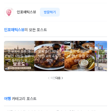
인포매틱스뷰
방문하기
인포매틱스뷰
의 모든 포스트
한국에서 소주 마
영국 흑인 역사가
음식 맛 없기로
“교토 
시던 사람도 눈뜨
담긴 요리 4가지
‘소문난’ 유럽 국가
주?” 홀
고 돌아오는 유럽
추천!
순위는?
과잉관광
와인 도시 탐방
있는 세계
행지 순
이전
다음
여행
카테고리 포스트