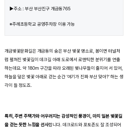
▶주소 : 부산 부산진구 개금동765
※주례초등학교 공영주차장 이용 가능
개금벚꽃문화길은 개금동의 숨은 부산 벚꽃 명소로, 봄이면 터널처
럼 펼쳐진 벚꽃길이 데크길 아래 도로에서 로맨틱한 분위기를 연출
하는데요. 약 180m 구간을 따라 오래된 벚나무들이 줄지어 서 있어,
하늘을 덮은 벚꽃 아래로 걷는 순간 ‘여기가 진짜 부산 맞아?’ 하는 생
각이 들 정도죠.
특히, 주변 주택가와 어우러지는 감성적인 풍경이, 마치 일본 벚꽃길
을 걷는 듯한 느낌을 선사
합니다. 데크로드와 포토존도 잘 조성되어