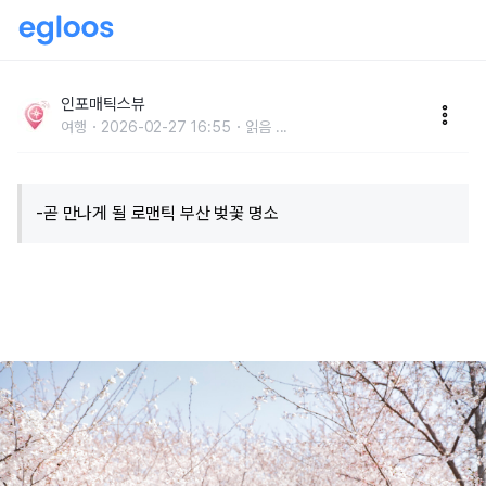
“일본 벚꽃길 인줄..?” 낭만 가득 인스타 사진 필수! 부산
벚꽃 명소 7곳 추천
인포매틱스뷰
여행
2026-02-27 16:55
읽음
...
-곧 만나게 될 로맨틱 부산 벚꽃 명소