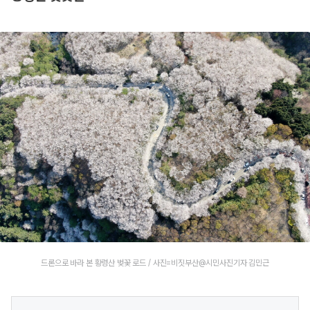
드론으로 바라 본 황령산 벚꽃 로드 / 사진=비짓부산@시민사진기자 김민근