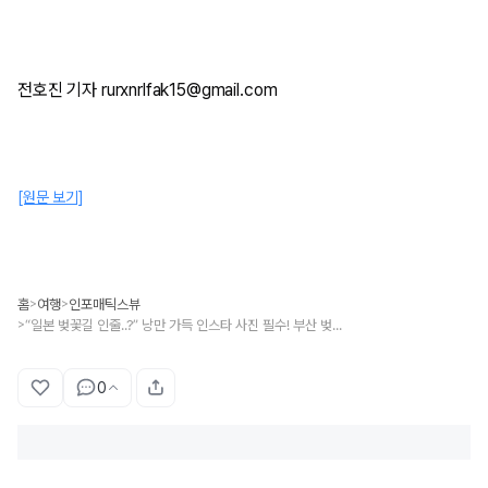
전호진 기자 rurxnrlfak15@gmail.com
[원문 보기]
홈
여행
인포매틱스뷰
>
>
“일본 벚꽃길 인줄..?” 낭만 가득 인스타 사진 필수! 부산 벚꽃 명소 7곳 추천
>
0