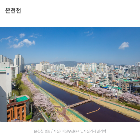
온천천
온천천 벚꽃 / 사진=비짓부산@시민사진기자 권기학