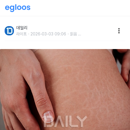
'튼살·뱀살·닭살' 밉살 3총사 원인과 해결 방법
데일리
라이프
2026-03-03 09:06
읽음
...