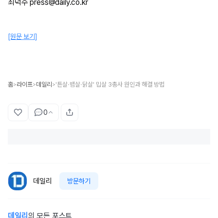
최덕수 press@daily.co.kr
[원문 보기]
홈
라이프
데일리
'튼살·뱀살·닭살' 밉살 3총사 원인과 해결 방법
>
>
>
0
데일리
방문하기
데일리
의 모든 포스트