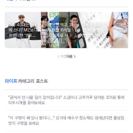
요즘 40대는 이렇
음주운전 막고, 화
13월의 월급이 '세
“매년 받
게 산다? MZ보다
재 현장 뛰어들
금 폭탄' 안 되려
진, 혹시
트렌디한 ‘영포티’
고..실제로 사람
면? '연말정산' 핵
있는 건
분석
구한 연예인 10
심 꿀팁 A to Z
요?” 10
이전
다음
라이프
카테고리 포스트
"굳어서 안 나올 일이 없어집니다" 소금이나 고추가루 담아둔 조미료 통에
이쑤시개를 꽂아보세요
"이 구멍이 왜 있나 봤더니..." 싱크대 배수구 청소해도 냄새난다면 물넘침
방지 구멍을 보세요