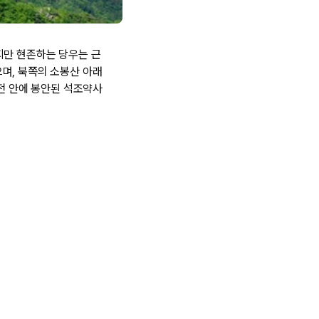
지만 현존하는 당우는 근
며, 북쪽의 소봉산 아래
사전 안에 봉안된 석조약사