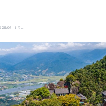
 곳
3 09:06
읽음
...