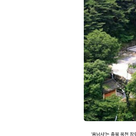
‘용남사’는 충북 옥천 