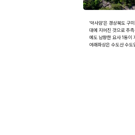
‘약사암’은 경상북도 구
대에 지어진 것으로 추측
에도 남향한 요사 1동이
여래좌상은 수도산 수도암