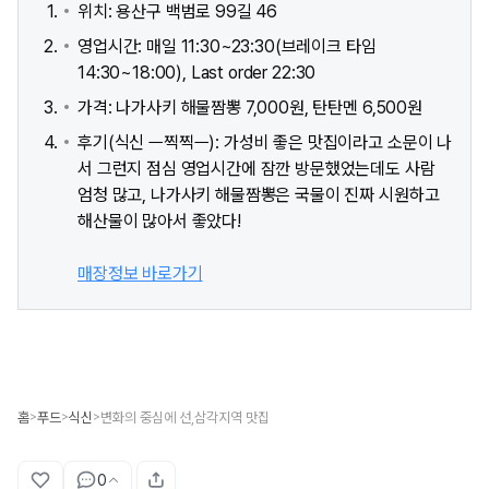
위치: 용산구 백범로 99길 46
영업시간: 매일 11:30~23:30(브레이크 타임
14:30~18:00), Last order 22:30
가격: 나가사키 해물짬뽕 7,000원, 탄탄멘 6,500원
후기(식신 ㅡ찍찍ㅡ): 가성비 좋은 맛집이라고 소문이 나
서 그런지 점심 영업시간에 잠깐 방문했었는데도 사람
엄청 많고, 나가사키 해물짬뽕은 국물이 진짜 시원하고
해산물이 많아서 좋았다!
매장정보 바로가기
홈
푸드
식신
변화의 중심에 선,삼각지역 맛집
>
>
>
0