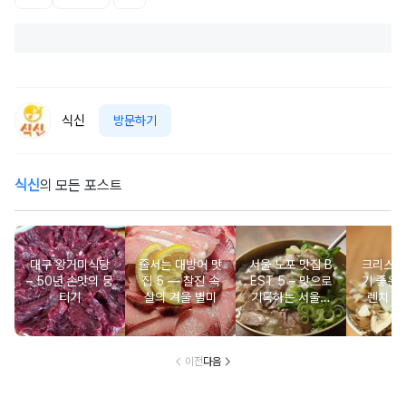
식신
방문하기
식신
의 모든 포스트
대구 왕거미식당
줄서는 대방어 맛
서울 노포 맛집 B
크리스마
– 50년 손맛의 뭉
집 5 ― 찰진 속
EST 5 – 맛으로
기 좋은 
티기
살의 겨울 별미
기록하는 서울의
렌치 BE
시간
이전
다음