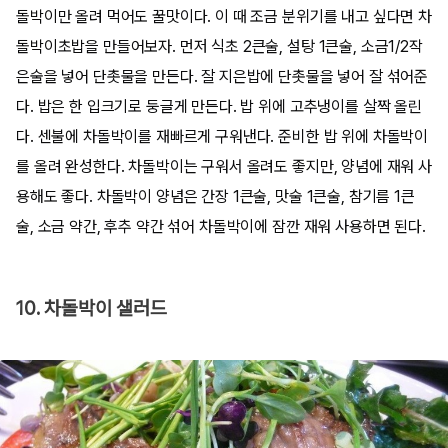
돌박이만 올려 먹어도 꿀맛이다. 이 때 조금 분위기를 내고 싶다면 차
돌박이초밥을 만들어보자. 먼저 식초 2큰술, 설탕 1큰술, 소금1/2작
은술을 넣어 단촛물을 만든다. 잘 지은밥에 단촛물을 넣어 잘 섞어준
다. 밥은 한 입크기로 둥글게 만든다. 밥 위에 고추냉이를 살짝 올린
다. 센불에 차돌박이를 재빠르게 구워낸다. 준비한 밥 위에 차돌박이
를 올려 완성한다. 차돌박이는 구워서 올려도 좋지만, 양념에 재워 사
용해도 좋다. 차돌박이 양념은 간장 1큰술, 맛술 1큰술, 참기름 1큰
술, 소금 약간, 후추 약간 섞어 차돌박이에 잠깐 재워 사용하면 된다.
10. 차돌박이 샐러드