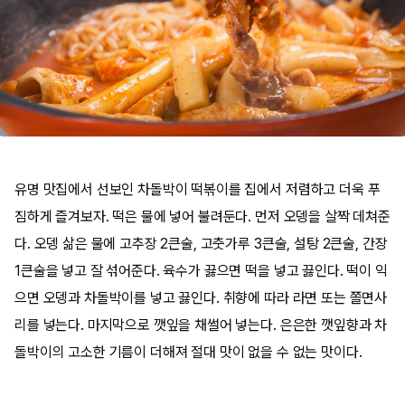
유명 맛집에서 선보인 차돌박이 떡볶이를 집에서 저렴하고 더욱 푸
짐하게 즐겨보자. 떡은 물에 넣어 불려둔다. 먼저 오뎅을 살짝 데쳐준
다. 오뎅 삶은 물에 고추장 2큰술, 고춧가루 3큰술, 설탕 2큰술, 간장
1큰술을 넣고 잘 섞어준다. 육수가 끓으면 떡을 넣고 끓인다. 떡이 익
으면 오뎅과 차돌박이를 넣고 끓인다. 취향에 따라 라면 또는 쫄면사
리를 넣는다. 마지막으로 깻잎을 채썰어 넣는다. 은은한 깻잎향과 차
돌박이의 고소한 기름이 더해져 절대 맛이 없을 수 없는 맛이다.