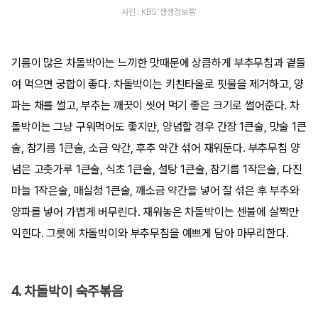
사진 : KBS '생생정보통'
기름이 많은 차돌박이는 느끼한 맛때문에 상큼하게 부추무침과 곁들
여 먹으면 궁합이 좋다. 차돌박이는 키친타올로 핏물을 제거하고, 양
파는 채를 썰고, 부추는 깨끗이 씻어 먹기 좋은 크기로 썰어준다. 차
돌박이는 그냥 구워먹어도 좋지만, 양념할 경우 간장 1큰술, 맛술 1큰
술, 참기름 1큰술, 소금 약간, 후추 약간 섞어 재워둔다. 부추무침 양
념은 고춧가루 1큰술, 식초 1큰술, 설탕 1큰술, 참기름 1작은술, 다진
마늘 1작은술, 매실청 1큰술, 깨소금 약간을 넣어 잘 섞은 후 부추와
양파를 넣어 가볍게 버무린다. 재워놓은 차돌박이는 센불에 살짝만
익힌다. 그릇에 차돌박이와 부추무침을 예쁘게 담아 마무리한다.
4. 차돌박이 숙주볶음