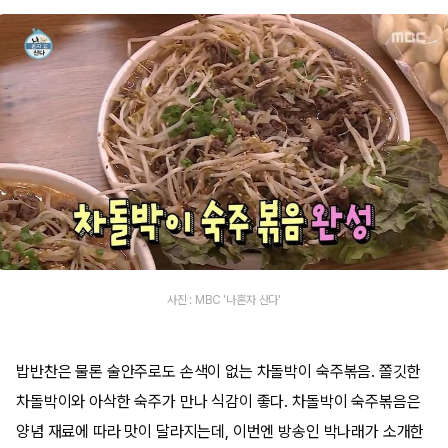
사진 : MBC '나혼자 산다'
밥반찬은 물론 술안주로도 손색이 없는 차돌박이 숙주볶음. 쫄깃한
차돌박이와 아삭한 숙주가 만나 식감이 좋다. 차돌박이 숙주볶음은
양념 재료에 따라 맛이 달라지는데, 이번엔 방송인 박나래가 소개한