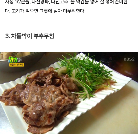
자청 1/2큰술, 다진양파, 다진고추, 물 약간을 넣어 잘 섞어 준비한
다. 고기가 익으면 그릇에 담아 마무리한다.
3. 차돌박이 부추무침