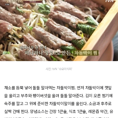
사진: tvN '수요미식회'
채소를 듬뿍 넣어 돌돌 말아먹는 차돌박이찜. 먼저 차돌박이에 깻잎
을 올리고 부추와 팽이버섯을 올려 돌돌 말아준다. 김이 오른 찜기에
숙주를 깔고 그 위에 준비한 차돌박이말이를 올린다. 소금과 후추로
살짝 간해 찐다. 양념소스는 간장 1큰술, 식초 1큰술, 레몬즙 약간, 유