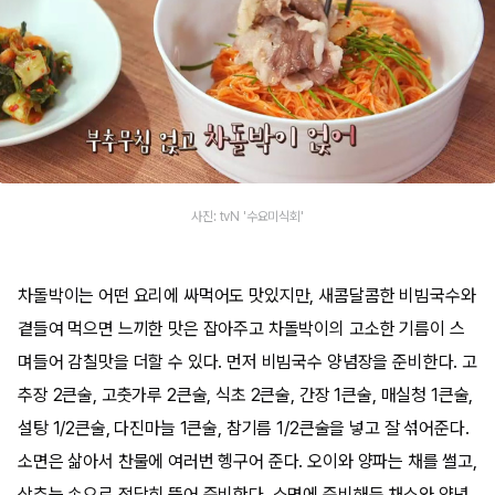
사진: tvN '수요미식회'
차돌박이는 어떤 요리에 싸먹어도 맛있지만, 새콤달콤한 비빔국수와
곁들여 먹으면 느끼한 맛은 잡아주고 차돌박이의 고소한 기름이 스
며들어 감칠맛을 더할 수 있다. 먼저 비빔국수 양념장을 준비한다. 고
추장 2큰술, 고춧가루 2큰술, 식초 2큰술, 간장 1큰술, 매실청 1큰술,
설탕 1/2큰술, 다진마늘 1큰술, 참기름 1/2큰술을 넣고 잘 섞어준다.
소면은 삶아서 찬물에 여러번 헹구어 준다. 오이와 양파는 채를 썰고,
상추는 손으로 적당히 뜯어 준비한다. 소면에 준비해둔 채소와 양념