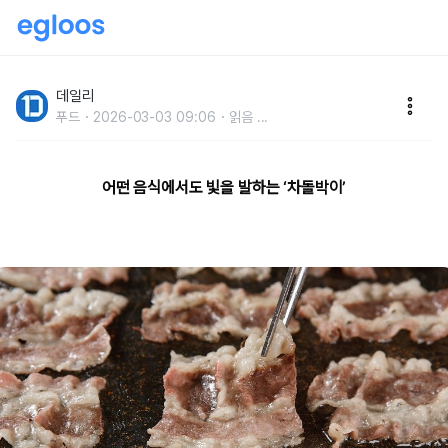
고소하니 감칠맛이 좋은차돌박이 요리 10가지
데일리
푸드
2026-03-03 09:06
읽음
...
어떤 음식에서도 빛을 발하는 ‘차돌박이’