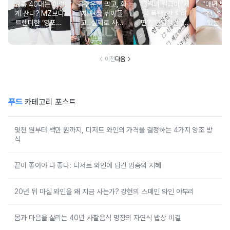
요즘 40대는 이렇
음주운전 막고, 화
13월의 월급이 '세
“매년 받
게 산다? MZ보다
재 현장 뛰어들
금 폭탄' 안 되려
진, 혹시
트렌디한 ‘영포티’
고..실제로 사람
면? '연말정산' 핵
있는 건
분석
구한 연예인 10
심 꿀팁 A to Z
요?” 10
이전
다음
푸드
카테고리 포스트
몇천 원부터 백만 원까지, 디저트 와인의 가격을 결정하는 4가지 양조 방
식
끝이 좋아야 다 좋다: 디저트 와인에 담긴 멈춤의 지혜
20년 뒤 마실 와인을 왜 지금 사는가? 강헌의 스페인 와인 야부리
몸과 마음을 살리는 40년 사찰음식 명장의 자연식 밥상 비결