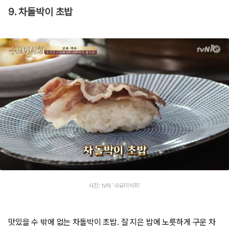
9. 차돌박이 초밥
사진: tvN '수요미식회'
맛있을 수 밖에 없는 차돌박이 초밥. 잘 지은 밥에 노릇하게 구운 차