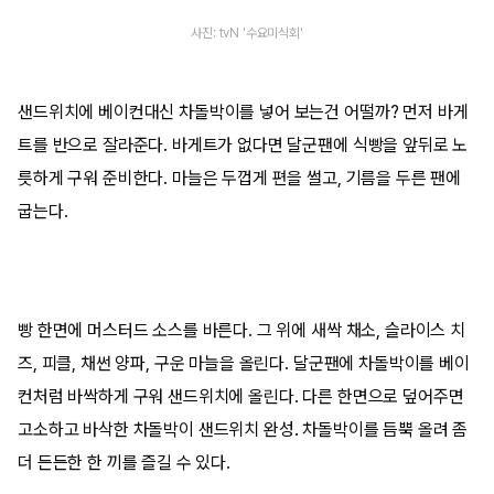
사진: tvN '수요미식회'
샌드위치에 베이컨대신 차돌박이를 넣어 보는건 어떨까? 먼저 바게
트를 반으로 잘라준다. 바게트가 없다면 달군팬에 식빵을 앞뒤로 노
릇하게 구워 준비한다. 마늘은 두껍게 편을 썰고, 기름을 두른 팬에
굽는다.
빵 한면에 머스터드 소스를 바른다. 그 위에 새싹 채소, 슬라이스 치
즈, 피클, 채썬 양파, 구운 마늘을 올린다. 달군팬에 차돌박이를 베이
컨처럼 바싹하게 구워 샌드위치에 올린다. 다른 한면으로 덮어주면
고소하고 바삭한 차돌박이 샌드위치 완성. 차돌박이를 듬뿍 올려 좀
더 든든한 한 끼를 즐길 수 있다.