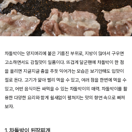
차돌박이는 양지머리에 붙은 기름진 부위로, 지방이 많아서 구우면
고소하면서도 감칠맛이 일품이다. 뜨겁게 달군팬에 차돌박이 한 점
을 올리면 지글지글 춤을 추듯 익어가는 모습은 보기만해도 입맛이
절로 돈다. 고기가 얇아 빨리 먹을 수 있고, 여러 점을 한번에 먹을 수
있고, 어떤 음식이든 싸먹을 수 있는 차돌박이의 매력. 차돌박이를 활
용한 다양한 요리와 함게 쉴새없이 펼쳐지는 맛의 향연 속으로 빠져
보자.
1. 차돌박이 된장찌개