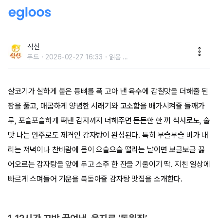
산더미 통뼈와 칼칼한 국푸짐한 ‘감자탕’ 맛집
식신
푸드
2026-02-27 16:33
읽음
...
살코기가 실하게 붙은 등뼈를 푹 고아 낸 육수에 감칠맛을 더해줄 된
장을 풀고, 매콤하게 양념한 시래기와 고소함을 배가시켜줄 들깨가
루, 포슬포슬하게 쪄낸 감자까지 더해주면 든든한 한 끼 식사로도, 술
맛 나는 안주로도 제격인 감자탕이 완성된다. 특히 부슬부슬 비가 내
리는 저녁이나 찬바람에 몸이 으슬으슬 떨리는 날이면 보글보글 끓
어오르는 감자탕을 앞에 두고 소주 한 잔을 기울이기 딱. 지친 일상에
빠르게 스며들어 기운을 북돋아줄 감자탕 맛집을 소개한다.