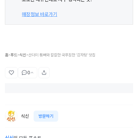
매장정보 바로가기
홈
푸드
식신
산더미 통뼈와 칼칼한 국푸짐한 ‘감자탕’ 맛집
>
>
>
0
식신
방문하기