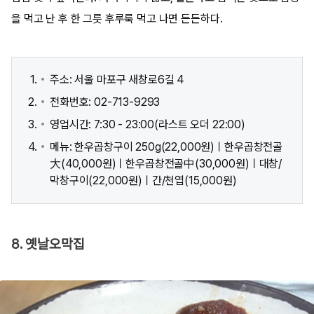
을 먹고 난 후 한 그릇 후루룩 먹고 나면 든든하다.
주소: 서울 마포구 새창로6길 4
전화번호: 02-713-9293
영업시간: 7:30 - 23:00(라스트 오더 22:00)
메뉴: 한우곱창구이 250g(22,000원)ㅣ한우곱창전골
大(40,000원)ㅣ한우곱창전골中(30,000원)ㅣ대창/
막창구이(22,000원)ㅣ간/천엽(15,000원)
8. 옛날오막집