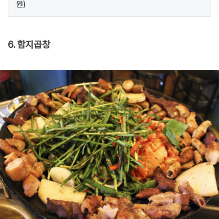
원)
6. 함지곱창