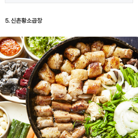
5. 신촌황소곱창