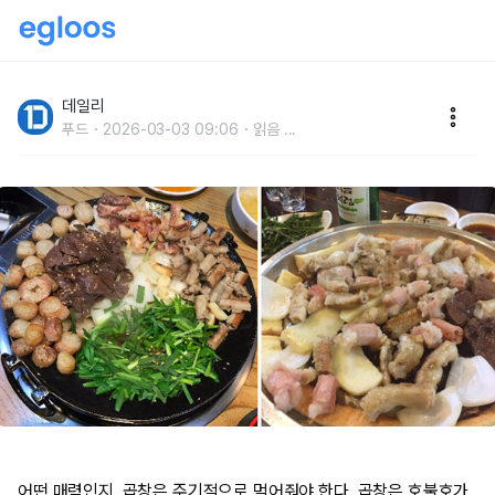
재방문율 200%!한국인이 가장 많이 찾는 곱창 맛집
데일리
푸드
2026-03-03 09:06
읽음
...
어떤 매력인지, 곱창은 주기적으로 먹어줘야 한다. 곱창은 호불호가