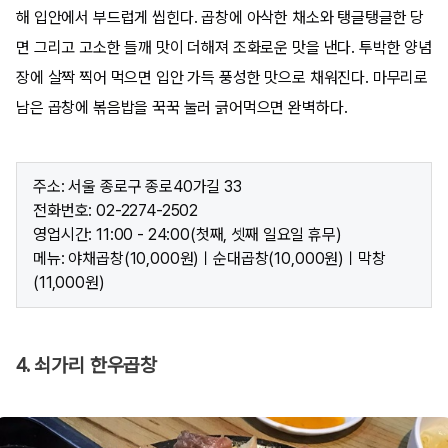
해 입안에서 부드럽게 씹힌다. 곱창에 아삭한 채소와 탱글탱글한 당
면 그리고 고소한 들깨 맛이 더해져 조화로운 맛을 낸다. 투박한 양념
장에 살짝 찍어 먹으면 입안 가득 풍성한 맛으로 채워진다. 마무리로
남은 곱창에 볶음밥을 꾹꾹 눌러 긁어먹으면 완벽하다.
주소: 서울 종로구 종로40가길 33
전화번호: 02-2274-2502
영업시간: 11:00 - 24:00(첫째, 셋째 일요일 휴무)
메뉴: 야채곱창(10,000원)ㅣ순대곱창(10,000원)ㅣ막창
(11,000원)
4. 쇠가리 한우곱창