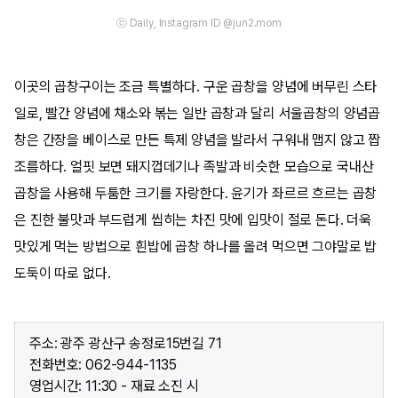
ⓒ Daily, Instagram ID @jun2.mom
이곳의 곱창구이는 조금 특별하다. 구운 곱창을 양념에 버무린 스타
일로, 빨간 양념에 채소와 볶는 일반 곱창과 달리 서울곱창의 양념곱
창은 간장을 베이스로 만든 특제 양념을 발라서 구워내 맵지 않고 짭
조름하다. 얼핏 보면 돼지껍데기나 족발과 비슷한 모습으로 국내산
곱창을 사용해 두툼한 크기를 자랑한다. 윤기가 좌르르 흐르는 곱창
은 진한 불맛과 부드럽게 씹히는 차진 맛에 입맛이 절로 돈다. 더욱
맛있게 먹는 방법으로 흰밥에 곱창 하나를 올려 먹으면 그야말로 밥
도둑이 따로 없다.
주소: 광주 광산구 송정로15번길 71
전화번호: 062-944-1135
영업시간: 11:30 - 재료 소진 시