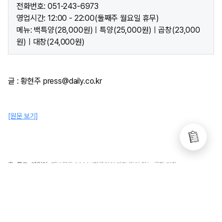
전화번호: 051-243-6973
영업시간: 12:00 - 22:00(둘째주 월요일 휴무)
메뉴: 백특양(28,000원)ㅣ특양(25,000원)ㅣ곱창(23,000
원)ㅣ대창(24,000원)
글 : 황현주 press@daily.co.kr
[원문 보기]
홈
푸드
데일리
재방문율 200%!한국인이 가장 많이 찾는 곱창 맛집
>
>
>
0