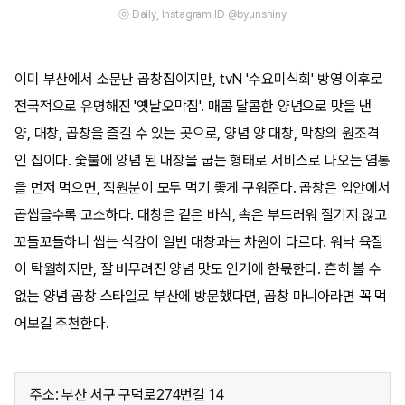
ⓒ Daily, Instagram ID @byunshiny
이미 부산에서 소문난 곱창집이지만, tvN '수요미식회' 방영 이후로
전국적으로 유명해진 '옛날오막집'. 매콤 달콤한 양념으로 맛을 낸
양, 대창, 곱창을 즐길 수 있는 곳으로, 양념 양 대창, 막창의 원조격
인 집이다. 숯불에 양념 된 내장을 굽는 형태로 서비스로 나오는 염통
을 먼저 먹으면, 직원분이 모두 먹기 좋게 구워준다. 곱창은 입안에서
곱씹을수록 고소하다. 대창은 겉은 바삭, 속은 부드러워 질기지 않고
꼬들꼬들하니 씹는 식감이 일반 대창과는 차원이 다르다. 워낙 육질
이 탁월하지만, 잘 버무려진 양념 맛도 인기에 한몫한다. 흔히 볼 수
없는 양념 곱창 스타일로 부산에 방문했다면, 곱창 마니아라면 꼭 먹
어보길 추천한다.
주소: 부산 서구 구덕로274번길 14