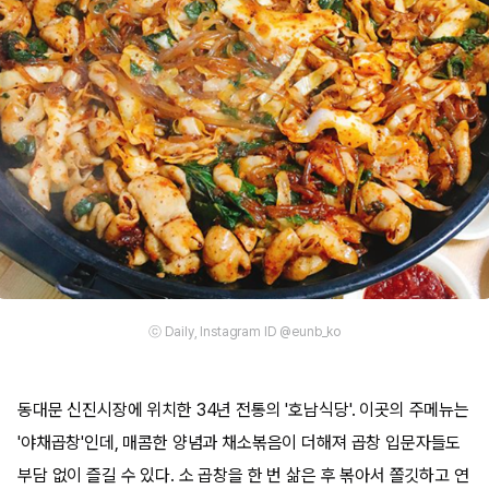
ⓒ Daily, Instagram ID @eunb_ko
동대문 신진시장에 위치한 34년 전통의 '호남식당'. 이곳의 주메뉴는
'야채곱창'인데, 매콤한 양념과 채소볶음이 더해져 곱창 입문자들도
부담 없이 즐길 수 있다. 소 곱창을 한 번 삶은 후 볶아서 쫄깃하고 연