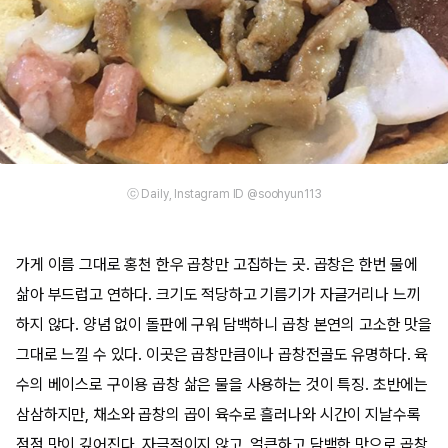
ⓒ Daily, Instagram ID @soohyun113
가게 이름 그대로 홍천 한우 곱창만 고집하는 곳. 곱창은 한번 물에
삶아 부드럽고 연하다. 크기도 적당하고 기름기가 자글거리나 느끼
하지 않다. 양념 없이 돌판에 구워 담백하니 곱창 본연의 고소한 맛을
그대로 느낄 수 있다. 이곳은 곱창만큼이나 곱창전골도 유명하다. 육
수의 베이스로 구이용 곱창 삶은 물을 사용하는 것이 특징. 초반에는
삼삼하지만, 채소와 곱창의 곱이 육수로 흘러나와 시간이 지날수록
점점 맛이 깊어진다. 자극적이지 않고, 얼큰하고 담백한 맛으로 곱창