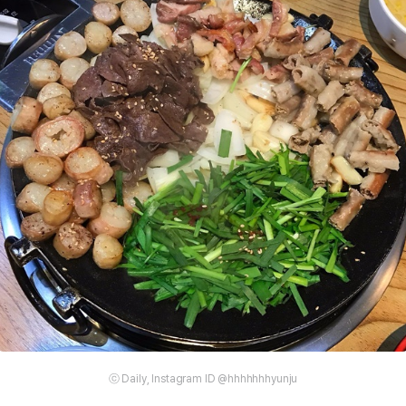
ⓒ Daily, Instagram ID @hhhhhhhyunju