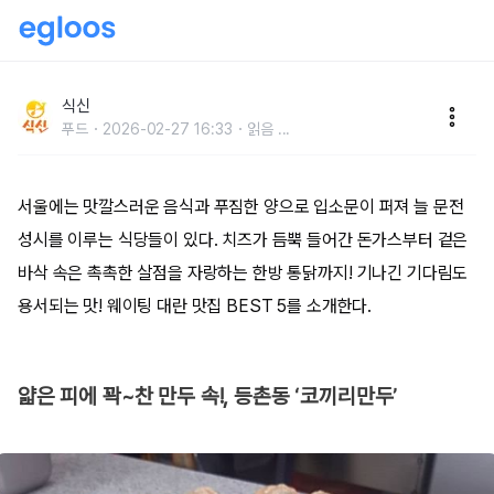
너도 나도 줄 서! 웨이팅 대란 맛집 BEST 5
식신
푸드
2026-02-27 16:33
읽음
...
서울에는 맛깔스러운 음식과 푸짐한 양으로 입소문이 퍼져 늘 문전
성시를 이루는 식당들이 있다. 치즈가 듬뿍 들어간 돈가스부터 겉은
바삭 속은 촉촉한 살점을 자랑하는 한방 통닭까지! 기나긴 기다림도
용서되는 맛! 웨이팅 대란 맛집 BEST 5를 소개한다.
얇은 피에 꽉~찬 만두 속!, 등촌동 ‘코끼리만두’