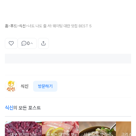
홈
푸드
식신
너도 나도 줄 서! 웨이팅 대란 맛집 BEST 5
>
>
>
0
식신
방문하기
식신
의 모든 포스트
대구 왕거미식당
줄서는 대방어 맛
서울 노포 맛집 B
크리스마