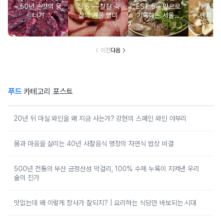
– 50년 손맛의 뭉
집 5 ― 찰진 속
EST 5 – 맛으로
기 좋은 
티기
살의 겨울 별미
기록하는 서울의
렌치 BE
시간
이전
다음
푸드
카테고리 포스트
20년 뒤 마실 와인을 왜 지금 사는가? 강헌의 스페인 와인 야부리
몸과 마음을 살리는 40년 사찰음식 명장의 자연식 밥상 비결
500년 전통의 부산 금정산성 막걸리, 100% 수제 누룩이 지켜낸 우리
술의 진가
맛없는데 왜 이렇게 장사가 잘되지? | 요리하는 식당만 바보되는 시대