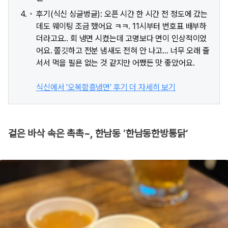
후기(식신 싱글벙글): 오픈 시간 한 시간 전 정도에 갔는
데도 웨이팅 조금 했어요 ㅋㅋ. 11시부터 번호표 배부하
더라고요.. 회 냉면 시켰는데 고명보다 면이 인상적이었
어요. 쫄깃하고 전분 냄새도 전혀 안 나고... 너무 오래 줄
서서 먹을 필욘 없는 것 같지만 어쨌든 맛 좋았어요.
식신에서 '오복함흥냉면' 후기 더 자세히 보기
겉은 바삭 속은 촉촉~, 한남동 ‘한남동한방통닭’