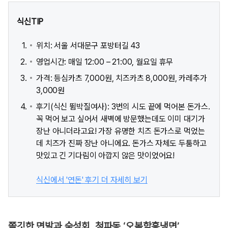
식신TIP
위치: 서울 서대문구 포방터길 43
영업시간: 매일 12:00 – 21:00, 월요일 휴무
가격: 등심카츠 7,000원, 치즈카츠 8,000원, 카레추가
3,000원
후기(식신 뜀박질여사): 3번의 시도 끝에 먹어본 돈가스.
꼭 먹어 보고 싶어서 새벽에 방문했는데도 이미 대기가
장난 아니더라고요! 가장 유명한 치즈 돈가스로 먹었는
데 치즈가 진짜 장난 아니에요. 돈가스 자체도 두툼하고
맛있고 긴 기다림이 아깝지 않은 맛이었어요!
식신에서 '연돈' 후기 더 자세히 보기
쫄깃한 면발과 숙성회, 청파동 ‘오복함흥냉면’