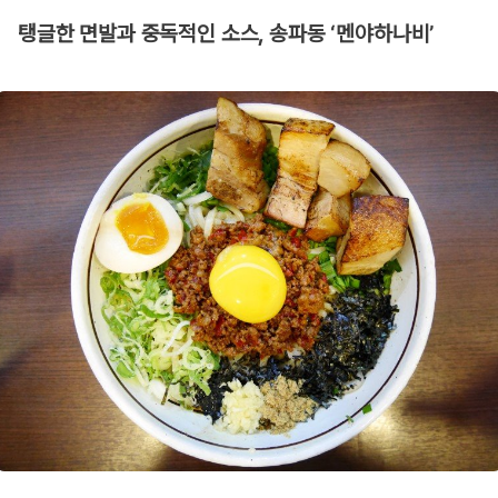
탱글한 면발과 중독적인 소스, 송파동 ‘멘야하나비’