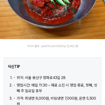
이미지 출처 : yeahhh_bini0069님 인스타그램
식신TIP
위치: 서울 용산구 청파로43길 28
영업시간: 매일 11:30 – 재료 소진 시 영업 종료, 첫째, 셋
째 주 일요일 휴무
가격: 회냉면 8,000원, 비빔냉면 7,000원, 온면 5,500
원