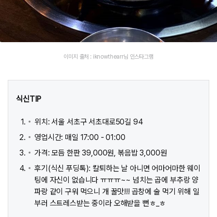
이미지 출처 : iknowthearr님 인스타그램
식신TIP
위치: 서울 서초구 서초대로50길 94
영업시간: 매일 17:00 - 01:00
가격: 모듬 한판 39,000원, 볶음밥 3,000원
후기(식신 푸딩톡): 칼퇴하는 날 아니면 어마어마한 웨이
팅에 자신이 없습니다 ㅠㅠㅠ~~ 넘치는 곱에 부추랑 양
파랑 같이 구워 먹으니 개 꿀맛!!! 곱창에 술 먹기 위해 일
부러 스트레스받는 중이라 오해받을 뻔ㅎ_ㅎ