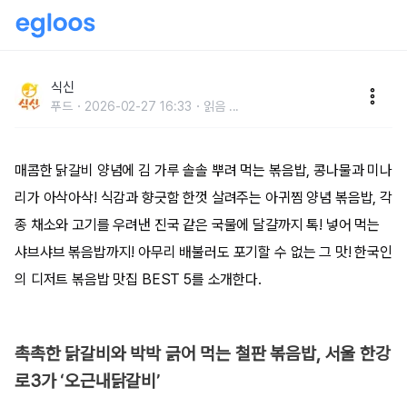
한국인의 디저트 볶음밥 맛집 BEST 5
식신
푸드
2026-02-27 16:33
읽음
...
매콤한 닭갈비 양념에 김 가루 솔솔 뿌려 먹는 볶음밥, 콩나물과 미나
리가 아삭아삭! 식감과 향긋함 한껏 살려주는 아귀찜 양념 볶음밥, 각
종 채소와 고기를 우려낸 진국 같은 국물에 달걀까지 톡! 넣어 먹는
샤브샤브 볶음밥까지! 아무리 배불러도 포기할 수 없는 그 맛! 한국인
의 디저트 볶음밥 맛집 BEST 5를 소개한다.
촉촉한 닭갈비와 박박 긁어 먹는 철판 볶음밥, 서울 한강
로3가 ‘오근내닭갈비’