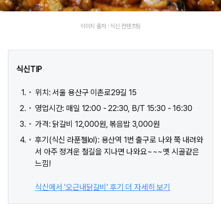
이미지 출처 : 식신 컨텐츠팀
식신TIP
위치: 서울 용산구 이촌로29길 15
영업시간: 매일 12:00 - 22:30, B/T 15:30 - 16:30
가격: 닭갈비 12,000원, 볶음밥 3,000원
후기(식신 라푼젤lol): 용산역 1번 출구로 나와 쭉 내려와
서 아주 정겨운 철길을 지나면 나와요~~~옛 시골같은
느낌!
식신에서 '오근내닭갈비' 후기 더 자세히 보기