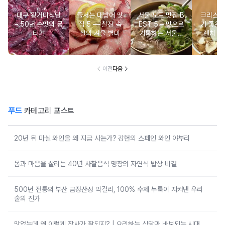
대구 왕거미식당
줄서는 대방어 맛
서울 노포 맛집 B
크리스마
– 50년 손맛의 뭉
집 5 ― 찰진 속
EST 5 – 맛으로
기 좋은 
티기
살의 겨울 별미
기록하는 서울의
렌치 BE
시간
이전
다음
푸드
카테고리 포스트
20년 뒤 마실 와인을 왜 지금 사는가? 강헌의 스페인 와인 야부리
몸과 마음을 살리는 40년 사찰음식 명장의 자연식 밥상 비결
500년 전통의 부산 금정산성 막걸리, 100% 수제 누룩이 지켜낸 우리
술의 진가
맛없는데 왜 이렇게 장사가 잘되지? | 요리하는 식당만 바보되는 시대