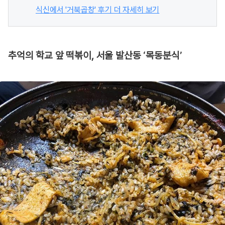
식신에서 '거북곱창' 후기 더 자세히 보기
추억의 학교 앞 떡볶이, 서울 발산동 ‘목동분식’