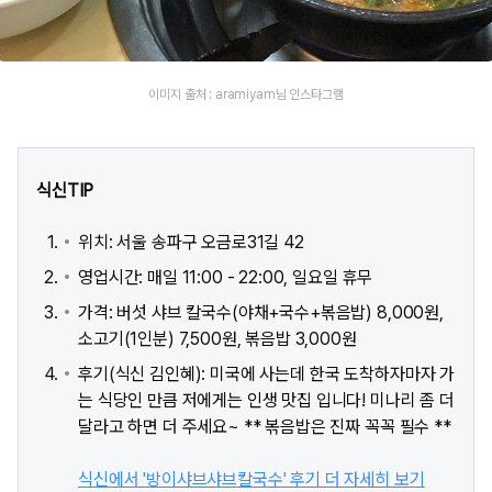
이미지 출처 : aramiyam님 인스타그램
식신TIP
위치: 서울 송파구 오금로31길 42
영업시간: 매일 11:00 - 22:00, 일요일 휴무
가격: 버섯 샤브 칼국수(야채+국수+볶음밥) 8,000원,
소고기(1인분) 7,500원, 볶음밥 3,000원
후기(식신 김인혜): 미국에 사는데 한국 도착하자마자 가
는 식당인 만큼 저에게는 인생 맛집 입니다! 미나리 좀 더
달라고 하면 더 주세요~ ** 볶음밥은 진짜 꼭꼭 필수 **
식신에서 '방이샤브샤브칼국수' 후기 더 자세히 보기