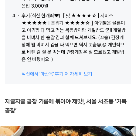
음밥 3,000원
후기(식신 한캐띄♥): [ 맛 ★★★★☆ | 서비스
★★★★★ | 분위기 ★★★★☆ ] 아귀찜은 물론이
고 아귀찜 다 먹고 먹는 볶음밥이랑 게알밥도 굳!! 게알밥
을 비벼서 한 숟갈 김과 함께 드셔보세요. (꼬숩) 간장게
장에 밥 비벼서 김을 싸 먹으면 역시 꼬숩@.@ 개인적으
로 비린 걸 잘 못 먹는데 간장게장은 잘 모르겠고 게알밥
은 안 비렸어요 :)
식신에서 '마산옥' 후기 더 자세히 보기
지글지글 곱창 기름에 볶아야 제맛!, 서울 서초동 ‘거북
곱창’