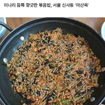
미나리 듬뿍 향긋한 볶음밥, 서울 신사동 ‘마산옥’