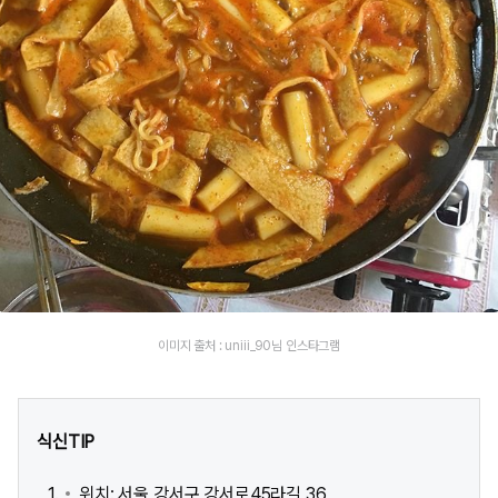
이미지 출처 : uniii_90님 인스타그램
식신TIP
위치: 서울 강서구 강서로45라길 36