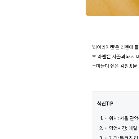
‘라이라이켄’은 라멘에 
츠 라멘’은 사골과 돼지
스며들며 짙은 감칠맛을 
식신TIP
위치: 서울 관악
영업시간: 매일 12
가격: 돈코츠 라멘