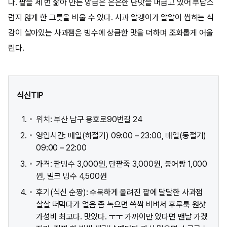
다. 팥을 세 번 삶아 만든 앙금은 은은한 단맛을 머금고 있어 부담스
럽지 않게 한 그릇을 비울 수 있다. 사과 알갱이가 알알이 씹히는 식
감이 살아있는 사과잼은 빙수에 상큼한 맛을 더하며 조화롭게 어울
린다.
식신TIP
위치: 부산 남구 용호로90번길 24 ​
영업시간: 매일(하절기) 09:00 – 23:00, 매일(동절기)
09:00 – 22:00
가격: 팥빙수 3,000원, 단팥죽 3,000원, 붕어빵 1,000
원, 밀크 빙수 4,500원
후기(식신 순쨩): 수북하게 올려진 팥에 달달한 사과잼
살살 떠먹다가 얼음 좀 녹으면 쓱싹 비벼서 후루룩 원샷
가성비 최고다. 맛있다. ㅜㅜ 가까이만 있다면 맨날 가겠