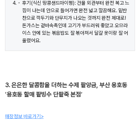
후기(식신 땅콩샌드마이쩡): 건물 외관부터 완전 복고 느
낌이 나는데 안으로 들어가면 완전 넓고 깔끔해요. 밑반
찬으로 깍두기와 단무지가 나오는 것까지 완전 제대로!
돈가스는 겉바속촉인데 고기가 부드러워 좋았고 오므라
이스 안에 있는 볶음밥도 잘 볶아져서 달걀 옷이랑 잘 어
울렸어요.
3. 은은한 달콤함을 더하는 수제 팥앙금, 부산 용호동
‘용호동 할매 팥빙수 단팥죽 본점’
매장정보 바로가기>