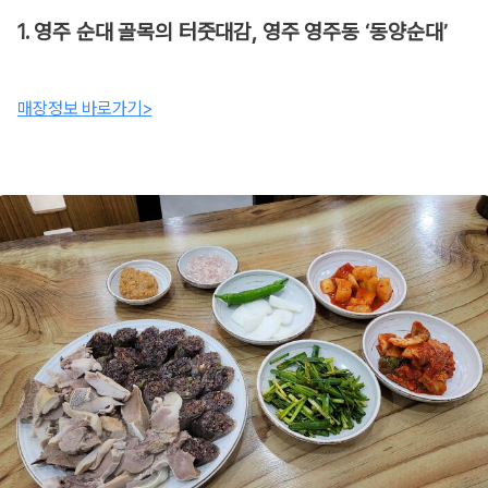
1. 영주 순대 골목의 터줏대감, 영주 영주동 ‘동양순대’
매장정보 바로가기>