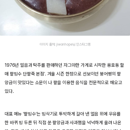
이미지 출처: jiwonhope님 인스타그램
1976년 얼음과 탁주를 판매하던 자그마한 가게로 시작한 용호동 할
매 팥빙수 단팥죽 본점’. 겨울 시즌 한정으로 선보이던 붕어빵의 팥
앙금이 맛있다는 소문이 나 팥을 이용한 음식을 전문적으로 해오고
있다.
대표 메뉴 ‘팥빙수’는 빙삭기로 투박하게 갈아 낸 얼음 위에 우유를
한 바퀴 빙 두른 뒤 직접 쑨 팥앙금과 사과잼을 넉넉하게 올려 나온