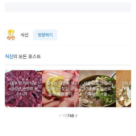
식신
방문하기
식신
의 모든 포스트
대구 왕거미식당
줄서는 대방어 맛
서울 노포 맛집 B
크리스마
– 50년 손맛의 뭉
집 5 ― 찰진 속
EST 5 – 맛으로
기 좋은 
티기
살의 겨울 별미
기록하는 서울의
렌치 BE
시간
이전
다음