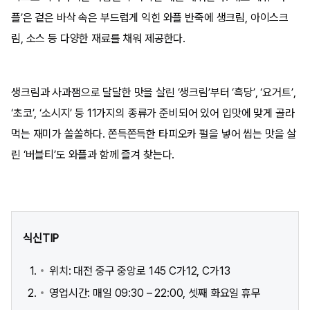
플’은 겉은 바삭 속은 부드럽게 익힌 와플 반죽에 생크림, 아이스크
림, 소스 등 다양한 재료를 채워 제공한다.
생크림과 사과잼으로 달달한 맛을 살린 ‘생크림’부터 ‘흑당’, ‘요거트’,
‘초코’, ‘소시지’ 등 11가지의 종류가 준비되어 있어 입맛에 맞게 골라
먹는 재미가 쏠쏠하다. 쫀득쫀득한 타피오카 펄을 넣어 씹는 맛을 살
린 ‘버블티’도 와플과 함께 즐겨 찾는다.
식신TIP
위치: 대전 중구 중앙로 145 C가12, C가13 ​
영업시간: 매일 09:30 – 22:00, 셋째 화요일 휴무