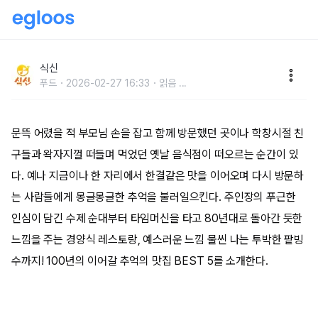
100년을 이어갈 손맛, 추억의 맛집 BEST 5
식신
푸드
2026-02-27 16:33
읽음
...
문뜩 어렸을 적 부모님 손을 잡고 함께 방문했던 곳이나 학창시절 친
구들과 왁자지껄 떠들며 먹었던 옛날 음식점이 떠오르는 순간이 있
다. 예나 지금이나 한 자리에서 한결같은 맛을 이어오며 다시 방문하
는 사람들에게 몽글몽글한 추억을 불러일으킨다. 주인장의 푸근한
인심이 담긴 수제 순대부터 타임머신을 타고 80년대로 돌아간 듯한
느낌을 주는 경양식 레스토랑, 예스러운 느낌 물씬 나는 투박한 팥빙
수까지! 100년의 이어갈 추억의 맛집 BEST 5를 소개한다.