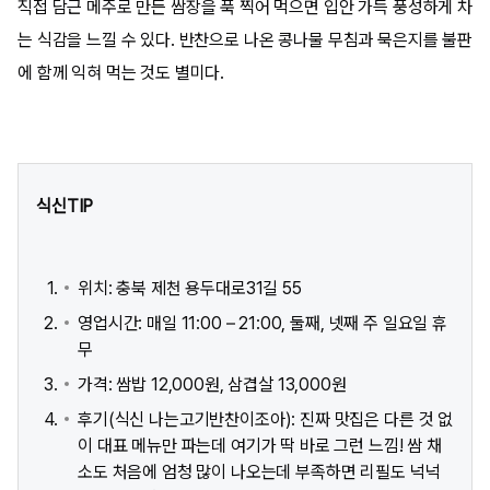
직접 담근 메주로 만든 쌈장을 푹 찍어 먹으면 입안 가득 풍성하게 차
는 식감을 느낄 수 있다. 반찬으로 나온 콩나물 무침과 묵은지를 불판
에 함께 익혀 먹는 것도 별미다.
식신TIP
위치: 충북 제천 용두대로31길 55 ​
영업시간: 매일 11:00 – 21:00, 둘째, 넷째 주 일요일 휴
무
가격: 쌈밥 12,000원, 삼겹살 13,000원
후기(식신 나는고기반찬이조아): 진짜 맛집은 다른 것 없
이 대표 메뉴만 파는데 여기가 딱 바로 그런 느낌! 쌈 채
소도 처음에 엄청 많이 나오는데 부족하면 리필도 넉넉