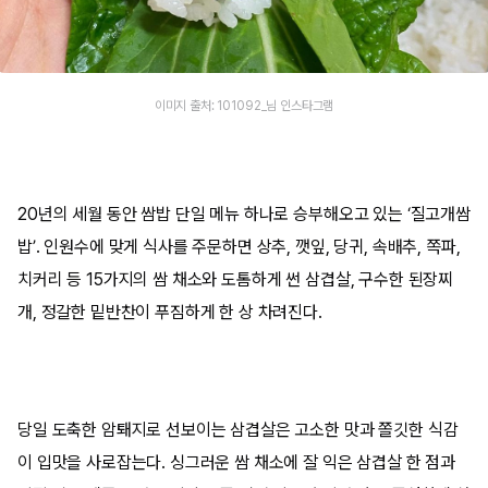
이미지 출처: 101092_님 인스타그램
20년의 세월 동안 쌈밥 단일 메뉴 하나로 승부해오고 있는 ‘질고개쌈
밥’. 인원수에 맞게 식사를 주문하면 상추, 깻잎, 당귀, 속배추, 쪽파,
치커리 등 15가지의 쌈 채소와 도톰하게 썬 삼겹살, 구수한 된장찌
개, 정갈한 밑반찬이 푸짐하게 한 상 차려진다.
당일 도축한 암퇘지로 선보이는 삼겹살은 고소한 맛과 쫄깃한 식감
이 입맛을 사로잡는다. 싱그러운 쌈 채소에 잘 익은 삼겹살 한 점과