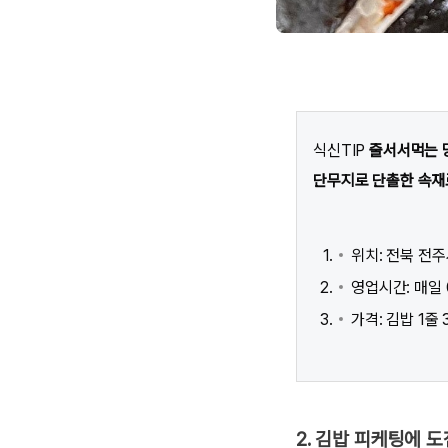
식신TIP
줄서서먹는 당
단무지로 단촐한 속재료
위치: 전북 전주
영업시간: 매일 0
가격: 김밥 1줄 
2. 김밥 피케팅에 