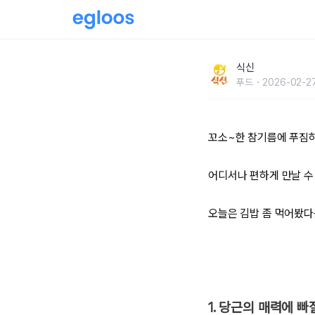
김밥 좀 먹어본 마니아들이 인정한, 전국 김밥 맛
식신
푸드
2026-02-27
꼬소~한 참기름에 푸짐하
어디서나 편하게 만날 수 
오늘은 김밥 좀 먹어봤다
1. 당근의 매력에 