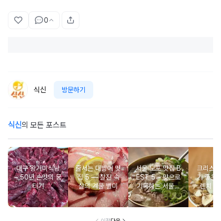
0
식신
방문하기
식신
의 모든 포스트
대구 왕거미식당
줄서는 대방어 맛
서울 노포 맛집 B
크리스마
– 50년 손맛의 뭉
집 5 ― 찰진 속
EST 5 – 맛으로
기 좋은 
티기
살의 겨울 별미
기록하는 서울의
렌치 BE
시간
이전
다음