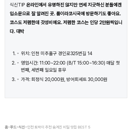
식신TIP
온라인에서 유명하진 않지만 연세 지긋하신 분들에겐
입소문으로 잘 알려진 곳. 룸이라코시국에 방문하기도 좋아요.
코스도 저렴한데 갓성비에요. 저렴한 코스는 인당 2만원씩입니
다. 대박
위치: 인천 미추홀구 경인로325번길 14
영업시간: 11:00~22:00 (B/T 15:00~16:30) 매달 첫
번째, 세번째 일요일 휴무
가격: 회정식 20,000원, 방어회세트 30,000원
홈
푸드
식신
인천 토박이 추천 숨겨진 비밀 맛집 BEST 5
>
>
>