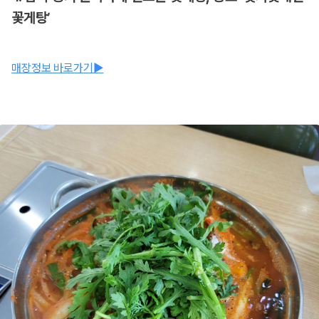
꽃게탕’
매장정보 바로가기▶