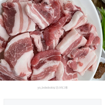
yo_bobobob님 인스타그램