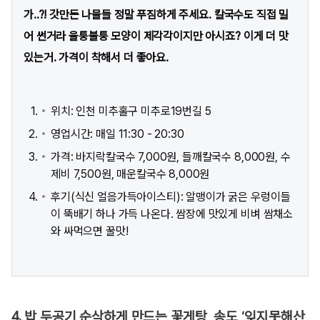
가..?! 갓만든 나물들 정말 푸짐하게 주세요. 칼국수도 직접 밀
어 썬거라 울퉁불퉁 모양이 제각각이지만 아시죠? 이게 더 맛
있는거. 가격이 착해서 더 좋아요.
위치: 인천 미추홀구 미추로19번길 5
영업시간: 매일 11:30 - 20:30
가격: 바지락칼국수 7,000원, 들깨칼국수 8,000원, 수
제비 7,500원, 매운칼국수 8,000원
후기(식신 얼음가득아이스티): 알맹이가 굵은 우렁이들
이 뚝배기 하나 가득 나온다. 쌈장에 맛있게 비벼 쌈채소
와 싸먹으면 꿀맛!
4. 밥 두공기 순삭하게 만드는 꽃게탕, 송도 ‘잊지못해산