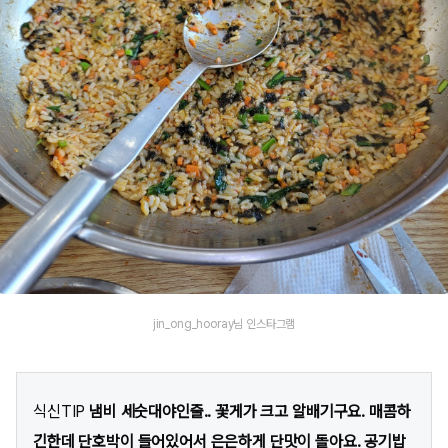
jin_ong_hooray님 인스타그램
식신TIP
냄비 세숫대야인줄.. 꽃게가 크고 알배기구요. 매콤하
긴한데 단호박이 들어있어서 은은하게 단맛이 돌아요. 공기밥