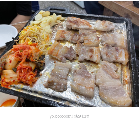
yo_bobobob님 인스타그램