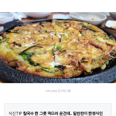
min.jw님 인스타그램
식신TIP
칼국수 한 그릇 먹으러 온건데.. 밑반찬이 한정식인