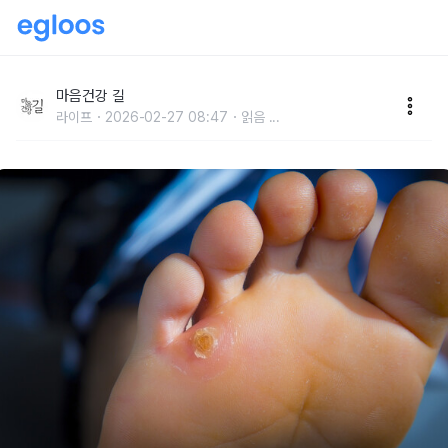
올바른 티눈 예방-치료법
마음건강 길
라이프
2026-02-27 08:47
읽음
...