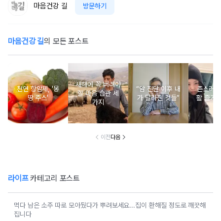
마음건강 길
방문하기
마음건강 길
의 모든 포스트
새해에 꼭 버려야
천연 항암제, '몽
“암 진단 이후 내
촌스러운
할 마음 습관 세
땅 주스'
가 달라진 것들”
활 즐기는
가지
이전
다음
라이프
카테고리 포스트
먹다 남은 소주 따로 모아뒀다가 뿌려보세요...집이 환해질 정도로 깨끗해
집니다