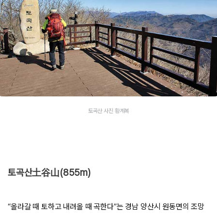
토곡산 사진 황계복
토곡산土谷山(855m)
“올라갈 때 토하고 내려올 때 곡한다”는 경남 양산시 원동면의 조망