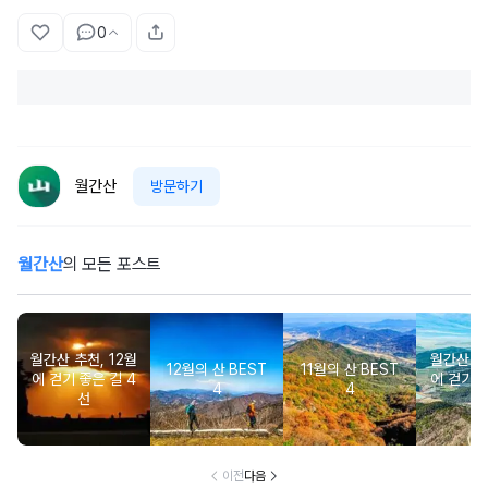
0
월간산
방문하기
월간산
의 모든 포스트
월간산 추천, 12월
월간산 추천
12월의 산 BEST
11월의 산 BEST
에 걷기 좋은 길 4
에 걷기 좋
4
4
선
이전
다음