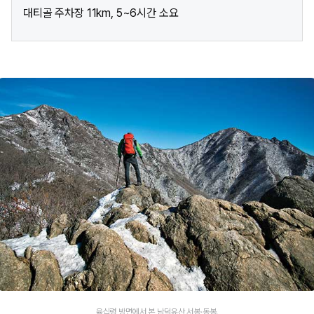
대티골 주차장 11km, 5~6시간 소요
육십령 방면에서 본 남덕유산 서봉·동봉.