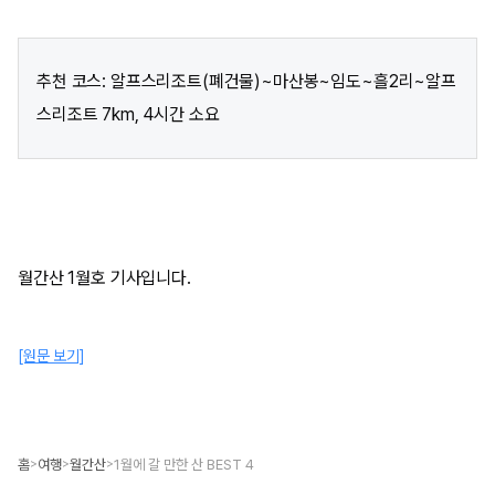
추천 코스: 알프스리조트(폐건물)~마산봉~임도~흘2리~알프
스리조트 7km, 4시간 소요
월간산 1월호 기사입니다.
[원문 보기]
홈
여행
월간산
1월에 갈 만한 산 BEST 4
>
>
>