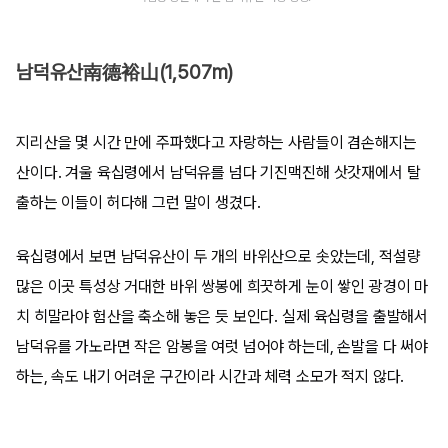
남덕유산南德裕山(1,507m)
지리산을 몇 시간 만에 주파했다고 자랑하는 사람들이 겸손해지는
산이다. 겨울 육십령에서 남덕유를 넘다 기진맥진해 삿갓재에서 탈
출하는 이들이 허다해 그런 말이 생겼다.
육십령에서 보면 남덕유산이 두 개의 바위산으로 솟았는데, 적설량
많은 이곳 특성상 거대한 바위 쌍봉에 희끗하게 눈이 쌓인 광경이 마
치 히말라야 험산을 축소해 놓은 듯 보인다. 실제 육십령을 출발해서
남덕유를 가노라면 작은 암봉을 여럿 넘어야 하는데, 손발을 다 써야
하는, 속도 내기 어려운 구간이라 시간과 체력 소모가 적지 않다.