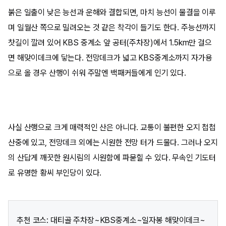
붉은 일출이 낮은 능선과 운해와 결합되면, 마치 능선이 물결을 이루
며 일월산 쪽으로 밀려오는 것 같은 착각이 들기도 한다. 주능선까지
찻길이 깔려 있어 KBS 중계소 앞 공터(주차장)에서 1.5km만 걸으
면 해맞이데크에 닿는다. 전망데크가 넓고 KBS중계소까지 자가용
으로 올 경우 산행이 쉬워 주말엔 백패커들에게 인기 있다.
사실 산행으로 크게 매력적인 산은 아니다. 교통이 불편한 오지 첩첩
산중에 있고, 전망데크 외에는 시원한 전망 터가 드물다. 그러나 오지
의 산답게 깨끗한 원시림의 시원함에 파묻힐 수 있다. 무속인 기도터
로 유명한 황씨 부인당이 있다.
추천 코스: 대티골 주차장~KBS중계소~일자봉 해맞이데크~