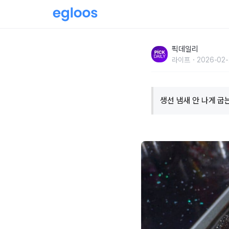
생선, 냄새 없이 구우려면 '이것' 뿌려라?...뒷
픽데일리
라이프
2026-02-
생선 냄새 안 나게 굽