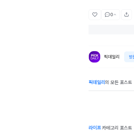
0
픽데일리
방
픽데일리
의 모든 포스트
"소금을 변기에 넣
"
어보세요"...실생
'
활에 도움 되는 소
만
금의 희한한 활용
놀
법 6
라이프
카테고리 포스트