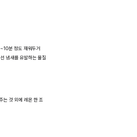
분~10분 정도 재워두거
생선 냄새를 유발하는 물질
는 것 외에 레몬 한 조