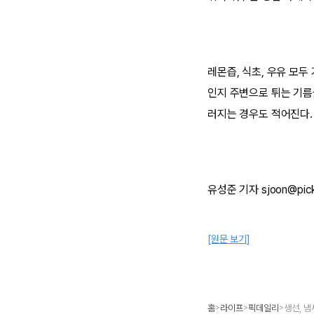
레몬즙, 식초, 우유 모
인지 주변으로 튀는 기름
러지는 경우도 적어진다.
유성준 기자 sjoon@pick
[원문 보기]
홈
라이프
픽데일리
>
>
>