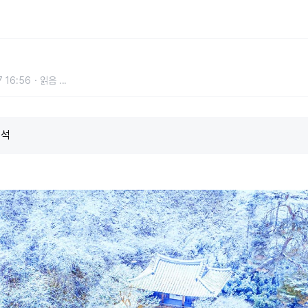
유서 깊은 전통 명소
 16:56
읽음
...
보석