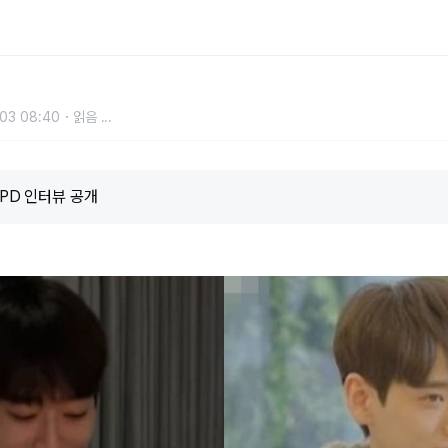
트시그널4' PD가 밝힌 신민규 캐스팅
03 08:40
읽음
...
 PD 인터뷰 공개