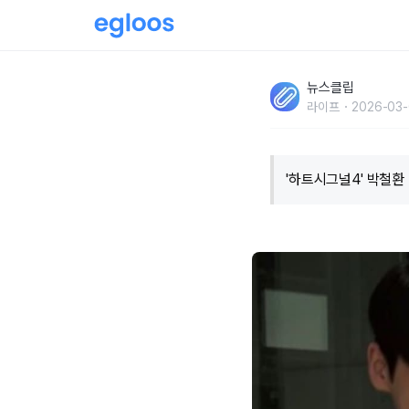
"압구정 빵집에서 너무 잘생긴 사람이.. " '하
뉴스클립
과정
라이프
2026-03-
'하트시그널4' 박철환