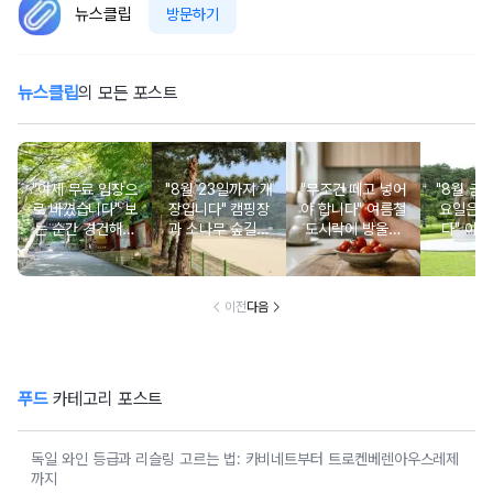
뉴스클립
방문하기
뉴스클립
의 모든 포스트
"이제 무료 입장으
"8월 23일까지 개
"무조건 떼고 넣어
"8월 금
로 바꼈습니다" 보
장입니다" 캠핑장
야 합니다" 여름철
요일은 
는 순간 경건해지
과 소나무 숲길이
도시락에 방울토
다" 이번
고 마음이 편안해
붙어있는 조용한
마토 꼭지 그대로
무료로 
지는 사찰 여행지
남해 해수욕장
넣으면 생기는 일
한 의미 
이전
다음
푸드
카테고리 포스트
독일 와인 등급과 리슬링 고르는 법: 카비네트부터 트로켄베렌아우스레제
까지