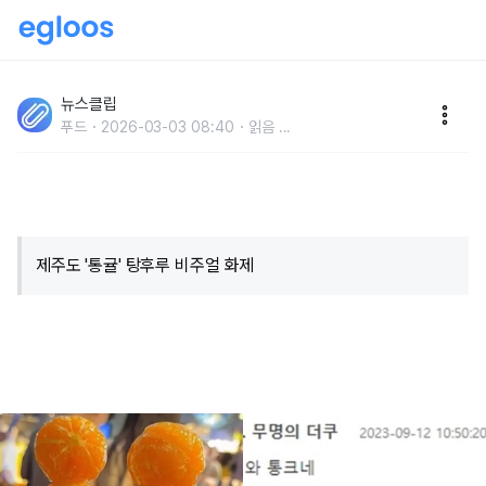
'가격은 4,000원..' 현재 제주도에서 판매되고 있다는
'통귤' 탕후루 놀라운 비주얼
뉴스클립
푸드
2026-03-03 08:40
읽음
...
​제주도 '통귤' 탕후루 비주얼 화제