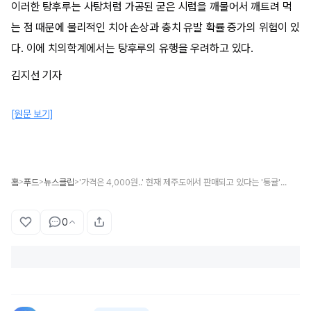
이러한 탕후루는 사탕처럼 가공된 굳은 시럽을 깨물어서 깨트려 먹
는 점 때문에 물리적인 치아 손상과 충치 유발 확률 증가의 위험이 있
다. 이에 치의학계에서는 탕후루의 유행을 우려하고 있다.
김지선 기자
[원문 보기]
홈
푸드
뉴스클립
'가격은 4,000원..' 현재 제주도에서 판매되고 있다는 '통귤' 탕후루 놀라운 비주얼
>
>
>
0