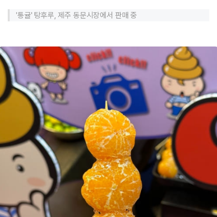
'통귤' 탕후루, 제주 동문시장에서 판매 중