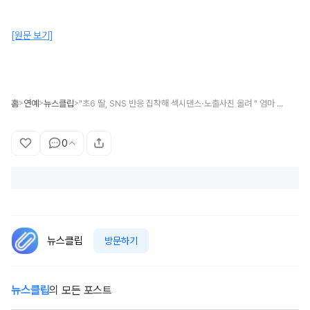
[원문 보기]
홈
연예
뉴스클립
"초6 딸, SNS 반응 집착해 섹시댄스·노출사진 올려 " 엄마 눈물 펑펑...오은영 "문제 생길 가능성 有"
>
>
>
0
뉴스클립
방문하기
뉴스클립
의 모든 포스트