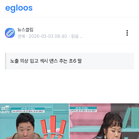
"초6 딸, SNS 반응 집착해 섹시댄스·노출사진 올려 " 엄
마 눈물 펑펑...오은영 "문제 생길 가능성 有"
뉴스클립
연예
2026-03-03 08:40
읽음
...
​노출 의상 입고 섹시 댄스 추는 초6 딸