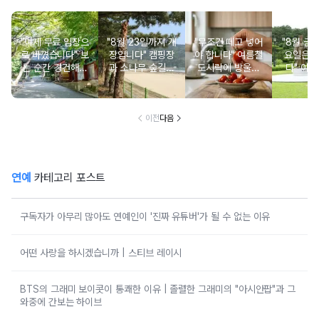
"이제 무료 입장으
"8월 23일까지 개
"무조건 떼고 넣어
"8월 금
로 바꼈습니다" 보
장입니다" 캠핑장
야 합니다" 여름철
요일은 
는 순간 경건해지
과 소나무 숲길이
도시락에 방울토
다" 이번
고 마음이 편안해
붙어있는 조용한
마토 꼭지 그대로
무료로 
지는 사찰 여행지
남해 해수욕장
넣으면 생기는 일
한 의미 
이전
다음
연예
카테고리 포스트
구독자가 아무리 많아도 연예인이 '진짜 유튜버'가 될 수 없는 이유
어떤 사랑을 하시겠습니까 | 스티브 레이시
BTS의 그래미 보이콧이 통쾌한 이유 | 졸렬한 그래미의 "아시안팝"과 그
와중에 간보는 하이브