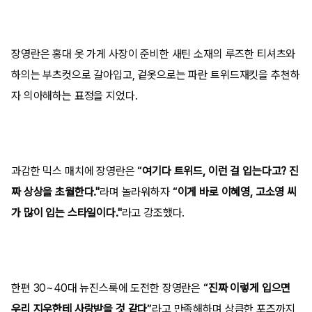
장영란은 홍대 옷 가게 사장이 준비한 새틴 소재의 루즈한 티셔츠와
하의는 부츠컷으로 갈아입고, 겉옷으로는 파란 트위드재킷을 추천하
자 의아해하는 표정을 지었다.
과감한 믹스 매치에 장영란은
“여기다 트위드, 이런 걸 입는다고? 진
짜 상상을 초월한다."
라며 놀라워하자
“이게 바로 이혜영, 고소영 씨
가 많이 입는 스타일이다."
라고 강조했다.
한편 30~40대 뉴진스룩에 도전한 장영란은
“진짜 이렇게 입으면
우리 지우한테 사랑받을 것 같다”
라고 만족해하며 상큼한 포즈까지