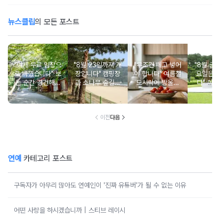
뉴스클립
의 모든 포스트
"이제 무료 입장으
"8월 23일까지 개
"무조건 떼고 넣어
"8월 금
로 바꼈습니다" 보
장입니다" 캠핑장
야 합니다" 여름철
요일은 
는 순간 경건해지
과 소나무 숲길이
도시락에 방울토
다" 이번
고 마음이 편안해
붙어있는 조용한
마토 꼭지 그대로
무료로 
지는 사찰 여행지
남해 해수욕장
넣으면 생기는 일
한 의미 
이전
다음
연예
카테고리 포스트
구독자가 아무리 많아도 연예인이 '진짜 유튜버'가 될 수 없는 이유
어떤 사랑을 하시겠습니까 | 스티브 레이시