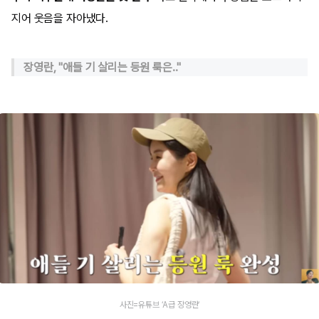
지어 웃음을 자아냈다.
장영란, "애들 기 살리는 등원 룩은.."
사진=유튜브 ‘A급 장영란’