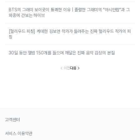
BTS의 그래미 보이콧이 통쾌한 이유 | 졸렬한 그래미의 "아시안팝"과 그
와중에 간보는 하이브
[헐리우드 피칭] 케데헌 김보연 작가가 들려주는 진짜 헐리우드 작가의 피
칭
30일 동안 앨범 150개를 들으며 깨달은 진짜 음악 감상의 본질
이전
다음
고객센터
서비스 이용약관