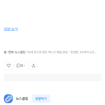
[원문 보기]
홈
연예
뉴스클립
"보세 옷으로 청담 며느리 룩을 완성.." 장영란, 40대가 뉴진스 패션 소화하는 스타일링 깜짝 공개
>
>
>
0
뉴스클립
방문하기