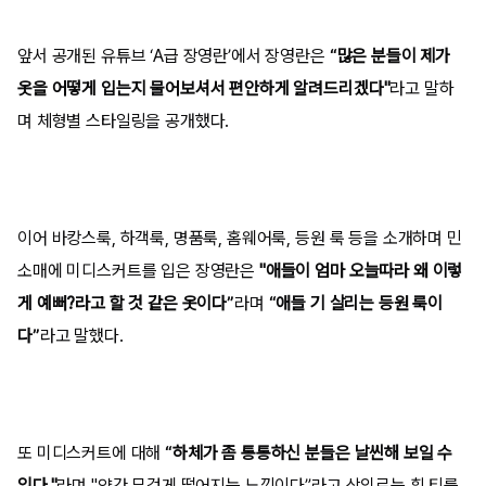
앞서 공개된 유튜브 ‘A급 장영란’에서 장영란은
“많은 분들이 제가
옷을 어떻게 입는지 물어보셔서 편안하게 알려드리겠다"
라고 말하
며 체형별 스타일링을 공개했다.
이어 바캉스룩, 하객룩, 명품룩, 홈웨어룩, 등원 룩 등을 소개하며 민
소매에 미디스커트를 입은 장영란은
"애들이 엄마 오늘따라 왜 이렇
게 예뻐?라고 할 것 같은 옷이다”
라며
“애들 기 살리는 등원 룩이
다”
라고 말했다.
또 미디스커트에 대해
“하체가 좀 통통하신 분들은 날씬해 보일 수
있다."
라며 "약간 무겁게 떨어지는 느낌이다”라고 상의로는 흰 티를