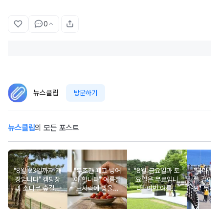
0
뉴스클립
방문하기
뉴스클립
의 모든 포스트
"8월 23일까지 개
"무조건 떼고 넣어
"8월 금요일과 토
"바다 위로
장입니다" 캠핑장
야 합니다" 여름철
요일은 무료입니
를 걸어갈
과 소나무 숲길이
도시락에 방울토
다" 이번 여름에
요" 무더
붙어있는 조용한
마토 꼭지 그대로
무료로 입장 가능
만드는 
남해 해수욕장
넣으면 생기는 일
한 의미 있는 여행
풍경 
지