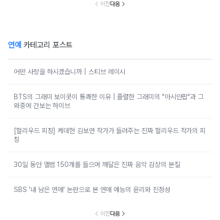
이전
다음
연예
카테고리 포스트
어떤 사랑을 하시겠습니까 | 스티브 레이시
BTS의 그래미 보이콧이 통쾌한 이유 | 졸렬한 그래미의 "아시안팝"과 그
와중에 간보는 하이브
[헐리우드 피칭] 케데헌 김보연 작가가 들려주는 진짜 헐리우드 작가의 피
칭
30일 동안 앨범 150개를 들으며 깨달은 진짜 음악 감상의 본질
SBS '내 남은 연애' 논란으로 본 연애 예능의 윤리와 진정성
이전
다음