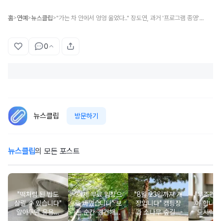
홈
연예
뉴스클립
"가는 차 안에서 엉엉 울었다.." 장도연, 과거 '프로그램 종영' 회식 자리에서 충격 받은 이유
>
>
>
0
뉴스클립
방문하기
뉴스클립
의 모든 포스트
"떡처럼 된 밥도
"이제 무료 입장으
"8월 23일까지 개
"무조건 
살릴 수 있습니다"
로 바꼈습니다" 보
장입니다" 캠핑장
야 합니다
알아두면 유용한
는 순간 경건해지
과 소나무 숲길이
도시락에
물 많은 진 밥 살
고 마음이 편안해
붙어있는 조용한
마토 꼭