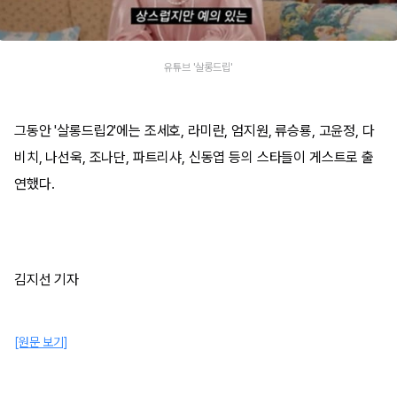
유튜브 '살롱드립'
그동안 '살롱드립2'에는 조세호, 라미란, 엄지원, 류승룡, 고윤정, 다
비치, 나선욱, 조나단, 파트리샤, 신동엽 등의 스타들이 게스트로 출
연했다.
김지선 기자
[원문 보기]