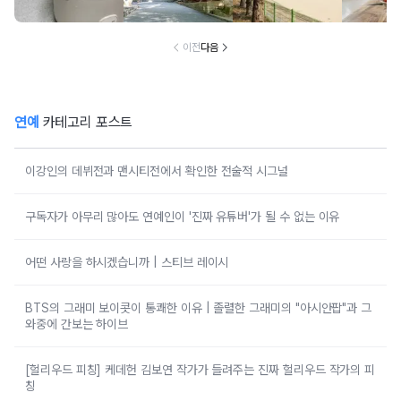
리는 방법
지는 사찰 여행지
남해 해수욕장
넣으면 
이전
다음
연예
카테고리 포스트
이강인의 데뷔전과 맨시티전에서 확인한 전술적 시그널
구독자가 아무리 많아도 연예인이 '진짜 유튜버'가 될 수 없는 이유
어떤 사랑을 하시겠습니까 | 스티브 레이시
BTS의 그래미 보이콧이 통쾌한 이유 | 졸렬한 그래미의 "아시안팝"과 그
와중에 간보는 하이브
[헐리우드 피칭] 케데헌 김보연 작가가 들려주는 진짜 헐리우드 작가의 피
칭