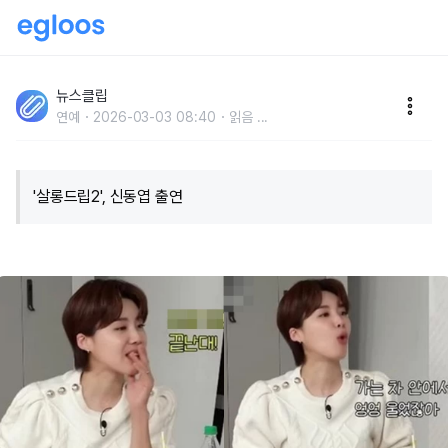
"가는 차 안에서 엉엉 울었다.." 장도연, 과거 '프로그램
종영' 회식 자리에서 충격 받은 이유
뉴스클립
연예
2026-03-03 08:40
읽음
...
'살롱드립2', 신동엽 출연